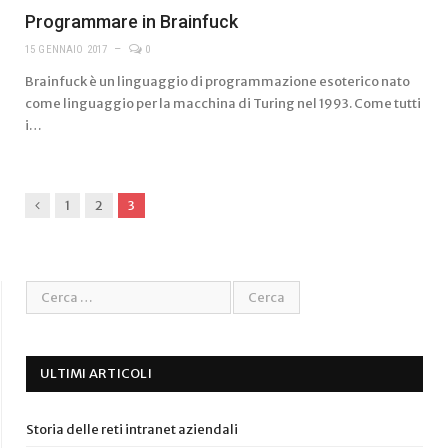
Programmare in Brainfuck
15 GENNAIO 2017
0
Brainfuck è un linguaggio di programmazione esoterico nato
come linguaggio per la macchina di Turing nel 1993. Come tutti
i…
Previous
1
2
3
ULTIMI ARTICOLI
Storia delle reti intranet aziendali