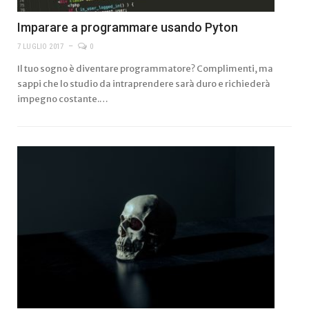
Imparare a programmare usando Pyton
7 LUGLIO 2017
0
Il tuo sogno è diventare programmatore? Complimenti, ma
sappi che lo studio da intraprendere sarà duro e richiederà
impegno costante.…