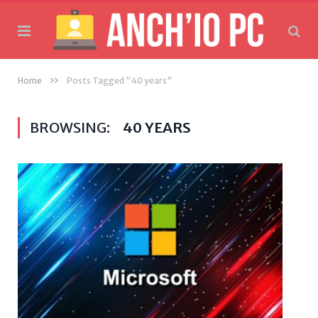
»
Home
Posts Tagged "40 years"
BROWSING:
40 YEARS