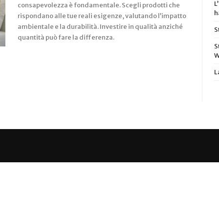
L
consapevolezza è fondamentale. Scegli prodotti che
h
rispondano alle tue reali esigenze, valutando l’impatto
ambientale e la durabilità. Investire in qualità anziché
S
quantità può fare la differenza.
S
W
L