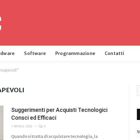
rdware
Software
Programmazione
Contatti
nsapevoli"
APEVOLI
Suggerimenti per Acquisti Tecnologici
Consci ed Efficaci
1 APRILE 2025
0
S
Quando si tratta di acquistare tecnologia, la