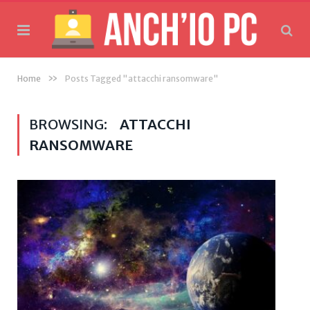
»
Home
Posts Tagged "attacchi ransomware"
BROWSING:
ATTACCHI
RANSOMWARE