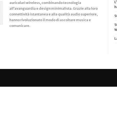
L
auricolari wireless, combinando tecnologia
h
all’avanguardia e design minimalista. Grazie alla loro
connettività istantanea e alla qualità audio superiore,
S
hanno rivoluzionato il modo di ascoltare musica e
S
comunicare.
W
L