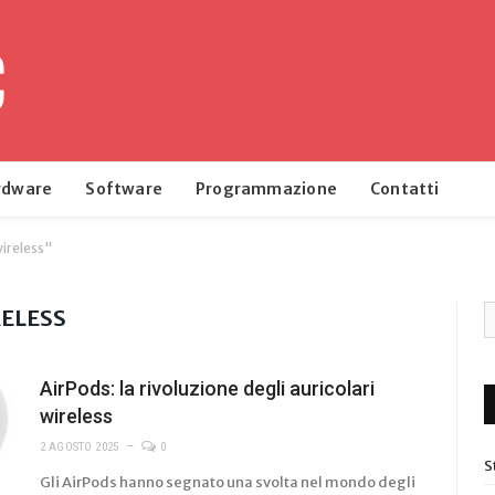
rdware
Software
Programmazione
Contatti
wireless"
RELESS
AirPods: la rivoluzione degli auricolari
wireless
2 AGOSTO 2025
0
S
Gli AirPods hanno segnato una svolta nel mondo degli