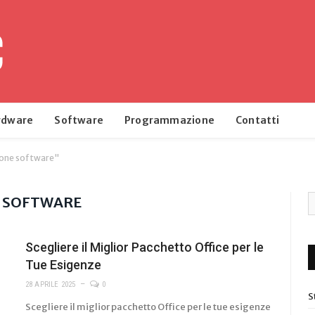
rdware
Software
Programmazione
Contatti
one software"
 SOFTWARE
Scegliere il Miglior Pacchetto Office per le
Tue Esigenze
28 APRILE 2025
0
S
Scegliere il miglior pacchetto Office per le tue esigenze