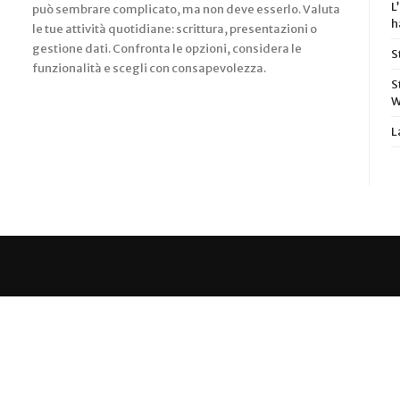
L
può sembrare complicato, ma non deve esserlo. Valuta
h
le tue attività quotidiane: scrittura, presentazioni o
gestione dati. Confronta le opzioni, considera le
S
funzionalità e scegli con consapevolezza.
S
W
L