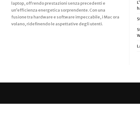
L
laptop, offrendo prestazioni senza precedenti e
h
un’efficienza energetica sorprendente. Con una
fusione tra hardware e software impeccabile, i Mac ora
S
volano, ridefinendo le aspettative degli utenti.
S
W
L