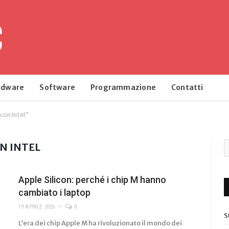
rdware
Software
Programmazione
Contatti
con Intel"
N INTEL
Apple Silicon: perché i chip M hanno
cambiato i laptop
19 APRILE 2026
0
S
L’era dei chip Apple M ha rivoluzionato il mondo dei