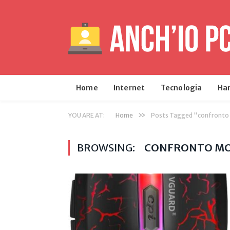
Home
Internet
Tecnologia
Ha
»
YOU ARE AT:
Home
Posts Tagged "confront
BROWSING:
CONFRONTO M