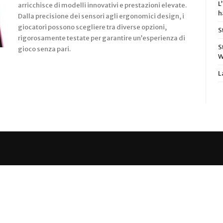
L
arricchisce di modelli innovativi e prestazioni elevate.
h
Dalla precisione dei sensori agli ergonomici design, i
giocatori possono scegliere tra diverse opzioni,
S
rigorosamente testate per garantire un’esperienza di
S
gioco senza pari.
W
L