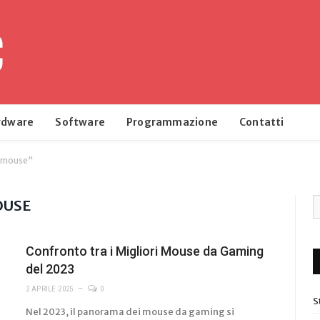
rdware
Software
Programmazione
Contatti
o mouse"
OUSE
Confronto tra i Migliori Mouse da Gaming
del 2023
2 APRILE 2025
0
S
Nel 2023, il panorama dei mouse da gaming si