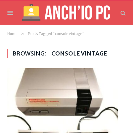
»
Home
Posts Tagged "console vintage"
BROWSING:
CONSOLE VINTAGE