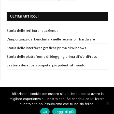
ULTIMI ARTICOLI
Storia delle reti intranet aziendali
L’importanza dei benchmark nelle recensioni hardware
Storia delle interfacce grafiche prima di Windows
Storia delle piattaforme di blogging prima di WordPress
La storia dei supercomputer più potenti al mondo
Utilizziamo i cookie per essere sicuri che tu possa avere la
migliore esperienza sul nostro sito. Se continui ad utilizzare
questo sito noi assumiamo che tu ne sia felice.
© Anchiopc.it 2017-2024 –
Privacy Policy
Ok
Leggi di più