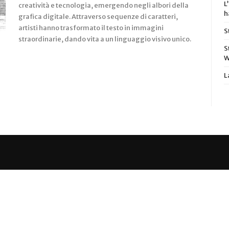
L
creatività e tecnologia, emergendo negli albori della
h
grafica digitale. Attraverso sequenze di caratteri,
artisti hanno trasformato il testo in immagini
S
straordinarie, dando vita a un linguaggio visivo unico.
S
W
L