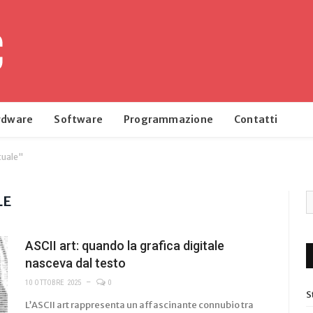
rdware
Software
Programmazione
Contatti
tuale"
LE
ASCII art: quando la grafica digitale
nasceva dal testo
10 OTTOBRE 2025
0
S
L’ASCII art rappresenta un affascinante connubio tra