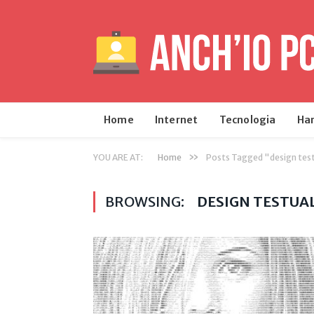
Home
Internet
Tecnologia
Ha
»
YOU ARE AT:
Home
Posts Tagged "design tes
BROWSING:
DESIGN TESTUA