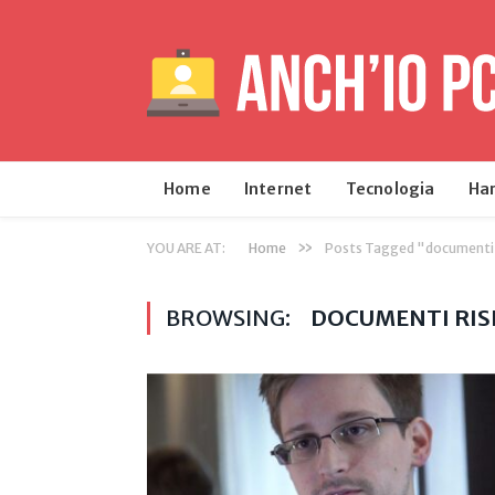
Home
Internet
Tecnologia
Ha
»
YOU ARE AT:
Home
Posts Tagged "documenti 
BROWSING:
DOCUMENTI RIS