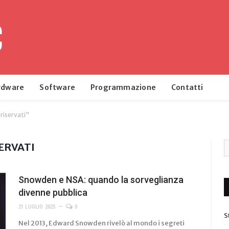
rdware
Software
Programmazione
Contatti
riservati"
ERVATI
Snowden e NSA: quando la sorveglianza
divenne pubblica
21 LUGLIO 2025
0
S
Nel 2013, Edward Snowden rivelò al mondo i segreti