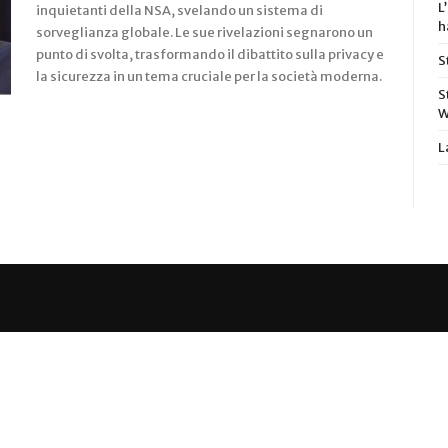
L
inquietanti della NSA, svelando un sistema di
h
sorveglianza globale. Le sue rivelazioni segnarono un
punto di svolta, trasformando il dibattito sulla privacy e
S
la sicurezza in un tema cruciale per la società moderna.
S
W
L