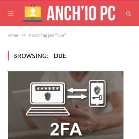
»
Home
Posts Tagged "due"
BROWSING:
DUE