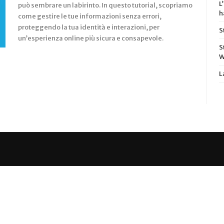
L
può sembrare un labirinto. In questo tutorial, scopriamo
h
come gestire le tue informazioni senza errori,
proteggendo la tua identità e interazioni, per
S
un’esperienza online più sicura e consapevole.
S
W
L