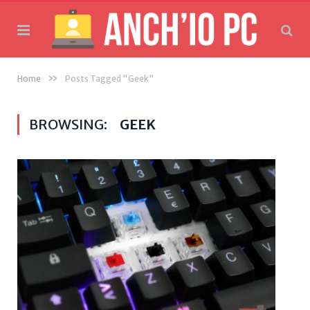
»
Home
Posts Tagged "Geek"
BROWSING:
GEEK