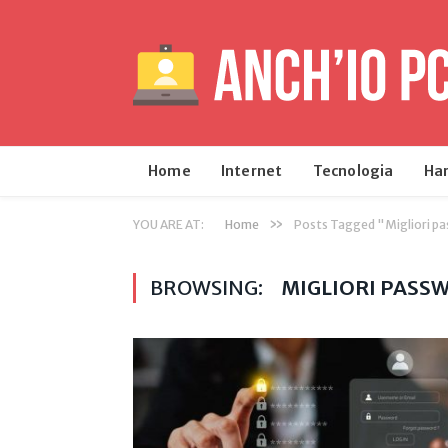
Home
Internet
Tecnologia
Ha
»
YOU ARE AT:
Home
Posts Tagged "Migliori p
BROWSING:
MIGLIORI PASS