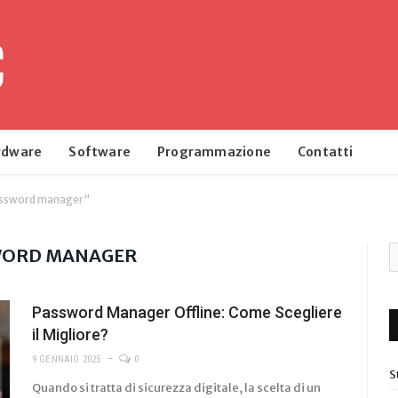
rdware
Software
Programmazione
Contatti
assword manager"
WORD MANAGER
Password Manager Offline: Come Scegliere
il Migliore?
9 GENNAIO 2025
0
S
Quando si tratta di sicurezza digitale, la scelta di un