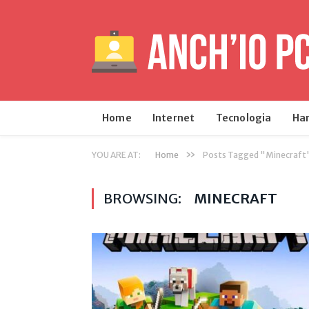
Home
Internet
Tecnologia
Ha
»
YOU ARE AT:
Home
Posts Tagged "Minecraft
BROWSING:
MINECRAFT