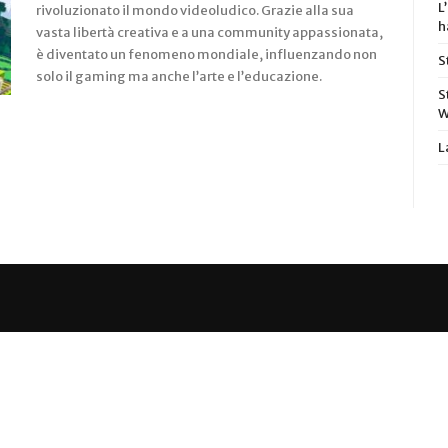
L
rivoluzionato il mondo videoludico. Grazie alla sua
h
vasta libertà creativa e a una community appassionata,
è diventato un fenomeno mondiale, influenzando non
S
solo il gaming ma anche l’arte e l’educazione.
S
W
L