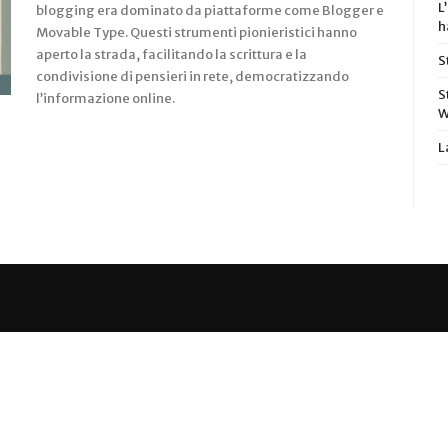
L
blogging era dominato da piattaforme come Blogger e
h
Movable Type. Questi strumenti pionieristici hanno
aperto la strada, facilitando la scrittura e la
S
condivisione di pensieri in rete, democratizzando
S
l’informazione online.
W
L