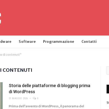
rdware
Software
Programmazione
Contatti
e di contenuti"
I CONTENUTI
Storia delle piattaforme di blogging prima
di WordPress
31 MAGGIO 2026
0
S
Prima dell’avvento di WordPress, il panorama del