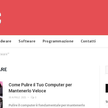
rdware
Software
Programmazione
Contatti
ftware"
ARE
Come Pulire il Tuo Computer per
Mantenerlo Veloce
30 APRILE 2025
0
S
Pulire il computer è fondamentale per mantenerlo