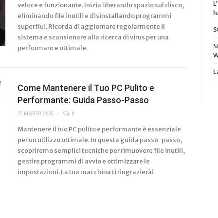
L
veloce e funzionante. Inizia liberando spazio sul disco,
h
eliminando file inutili e disinstallando programmi
superflui. Ricorda di aggiornare regolarmente il
S
sistema e scansionare alla ricerca di virus per una
S
performance ottimale.
W
L
Come Mantenere il Tuo PC Pulito e
Performante: Guida Passo-Passo
27 MARZO 2025
0
Mantenere il tuo PC pulito e performante è essenziale
per un utilizzo ottimale. In questa guida passo-passo,
scopriremo semplici tecniche per rimuovere file inutili,
gestire programmi di avvio e ottimizzare le
impostazioni. La tua macchina ti ringrazierà!