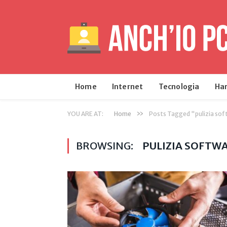
Home
Internet
Tecnologia
Ha
»
YOU ARE AT:
Home
Posts Tagged "pulizia so
BROWSING:
PULIZIA SOFTW