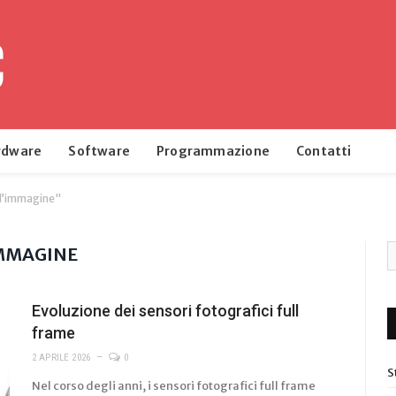
rdware
Software
Programmazione
Contatti
ll’immagine"
IMMAGINE
Evoluzione dei sensori fotografici full
frame
2 APRILE 2026
0
S
Nel corso degli anni, i sensori fotografici full frame