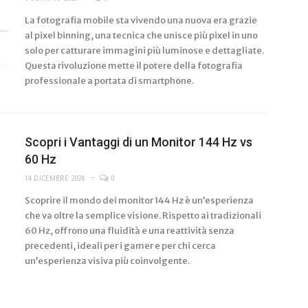
La fotografia mobile sta vivendo una nuova era grazie
al pixel binning, una tecnica che unisce più pixel in uno
solo per catturare immagini più luminose e dettagliate.
Questa rivoluzione mette il potere della fotografia
professionale a portata di smartphone.
Scopri i Vantaggi di un Monitor 144 Hz vs
60 Hz
14 DICEMBRE 2024
0
Scoprire il mondo dei monitor 144 Hz è un’esperienza
che va oltre la semplice visione. Rispetto ai tradizionali
60 Hz, offrono una fluidità e una reattività senza
precedenti, ideali per i gamer e per chi cerca
un’esperienza visiva più coinvolgente.