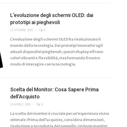
L’evoluzione degli schermi OLED: dai
prototipi ai pieghevoli
13 OTTOBRE 2025
0
L’evoluzione degli schermi OLED ha rivoluzionato il
mondo della tecnologia. Dai prototipi innovativi agli
attuali dispositivi pieghevoli, questi display offrono
colori vibranti e flessibilità, trasformando il nostro
modo di interagire con la tecnologia.
Scelta del Monitor: Cosa Sapere Prima
dell’Acquisto
14 APRILE 2025
0
La scelta del monitor è cruciale per un’esperienza visiva
ottimale. Prima dell’acquisto, considera dimensioni,
risoluzione e tecnologia del pannello. Un buon monitor