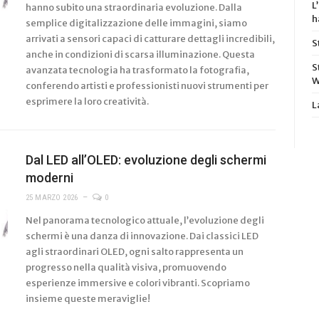
L
hanno subito una straordinaria evoluzione. Dalla
h
semplice digitalizzazione delle immagini, siamo
arrivati a sensori capaci di catturare dettagli incredibili,
S
anche in condizioni di scarsa illuminazione. Questa
S
avanzata tecnologia ha trasformato la fotografia,
W
conferendo artisti e professionisti nuovi strumenti per
esprimere la loro creatività.
L
Dal LED all’OLED: evoluzione degli schermi
moderni
25 MARZO 2026
0
Nel panorama tecnologico attuale, l’evoluzione degli
schermi è una danza di innovazione. Dai classici LED
agli straordinari OLED, ogni salto rappresenta un
progresso nella qualità visiva, promuovendo
esperienze immersive e colori vibranti. Scopriamo
insieme queste meraviglie!