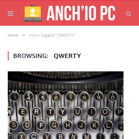
»
Home
Posts Tagged "QWERTY"
BROWSING:
QWERTY