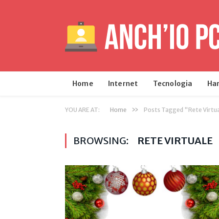
Home
Internet
Tecnologia
Ha
»
YOU ARE AT:
Home
Posts Tagged "Rete Virtu
BROWSING:
RETE VIRTUALE