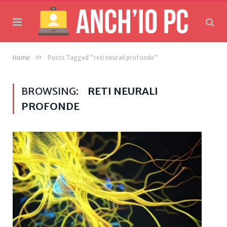
»
Home
Posts Tagged "reti neurali profonde"
BROWSING:
RETI NEURALI
PROFONDE