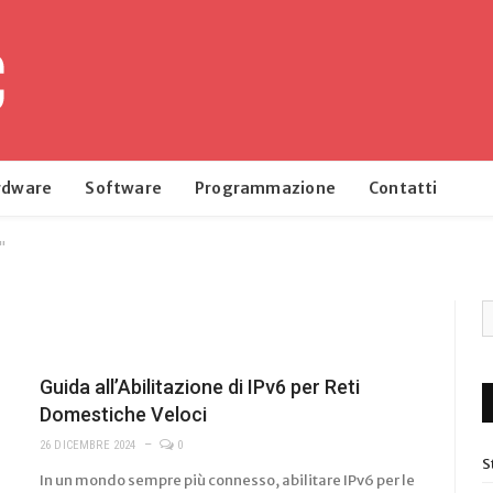
rdware
Software
Programmazione
Contatti
"
Guida all’Abilitazione di IPv6 per Reti
Domestiche Veloci
26 DICEMBRE 2024
0
S
In un mondo sempre più connesso, abilitare IPv6 per le