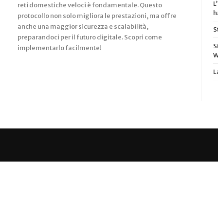
L
reti domestiche veloci è fondamentale. Questo
h
protocollo non solo migliora le prestazioni, ma offre
anche una maggior sicurezza e scalabilità,
S
preparandoci per il futuro digitale. Scopri come
S
implementarlo facilmente!
W
L