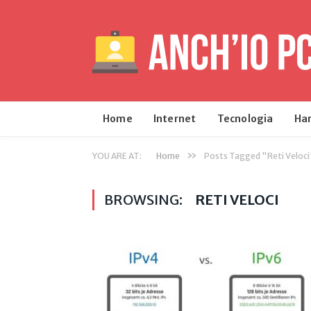
Home
Internet
Tecnologia
Ha
»
YOU ARE AT:
Home
Posts Tagged "Reti Veloci
BROWSING:
RETI VELOCI