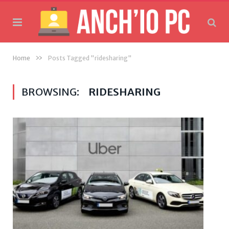
»
Home
Posts Tagged "ridesharing"
BROWSING:
RIDESHARING