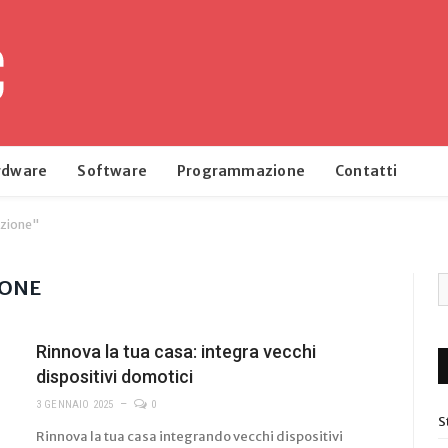
rdware
Software
Programmazione
Contatti
azione"
IONE
Rinnova la tua casa: integra vecchi
dispositivi domotici
3 GENNAIO 2025
0
S
Rinnova la tua casa integrando vecchi dispositivi