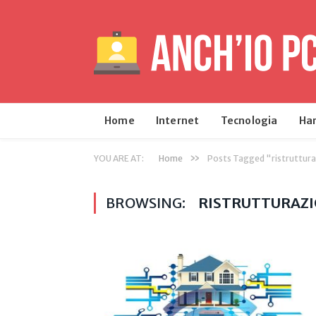
Home
Internet
Tecnologia
Ha
»
YOU ARE AT:
Home
Posts Tagged "ristruttur
BROWSING:
RISTRUTTURAZ