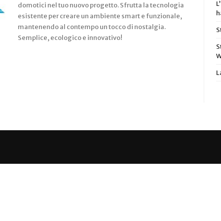
L
domotici nel tuo nuovo progetto. Sfrutta la tecnologia
h
esistente per creare un ambiente smart e funzionale,
mantenendo al contempo un tocco di nostalgia.
S
Semplice, ecologico e innovativo!
S
W
L