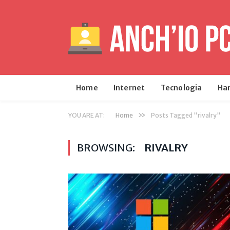
Home
Internet
Tecnologia
Ha
»
YOU ARE AT:
Home
Posts Tagged "rivalry"
BROWSING:
RIVALRY