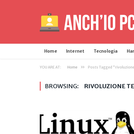
Home
Internet
Tecnologia
Ha
»
YOU ARE AT:
Home
Posts Tagged "rivoluzion
BROWSING:
RIVOLUZIONE T