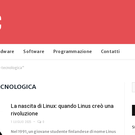
rdware
Software
Programmazione
Contatti
e tecnologica"
ECNOLOGICA
La nascita di Linux: quando Linus creò una
rivoluzione
1 LUGLIO 2025
0
S
Nel 1991, un giovane studente finlandese di nome Linus