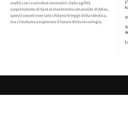
L
realtà con i suoi robot innovativi. Dalla agilità
h
sorprendente di Spot al movimento umanoide di Atlas,
questi automi non solo sfidano le leggi della robotica,
S
ma ci invitano a esplorare il futuro della tecnologia.
S
W
L