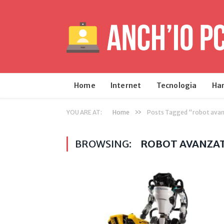
Home
Internet
Tecnologia
Ha
»
YOU ARE AT:
Home
Posts Tagged "robot avan
BROWSING:
ROBOT AVANZAT