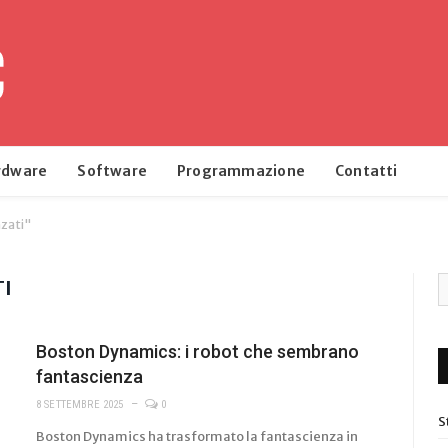
rdware
Software
Programmazione
Contatti
zati"
I
Boston Dynamics: i robot che sembrano
fantascienza
8 SETTEMBRE 2025
0
S
Boston Dynamics ha trasformato la fantascienza in