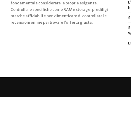
L
fondamentale considerare le proprie esigenze.
h
Controlla le specifiche come RAM e storage, prediligi
marche affidabili e non dimenticare di controllare le
S
recensioni online per trovare l’offerta giusta.
S
W
L