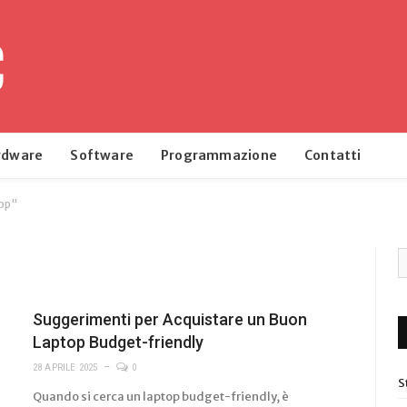
rdware
Software
Programmazione
Contatti
top"
Suggerimenti per Acquistare un Buon
Laptop Budget-friendly
28 APRILE 2025
0
S
Quando si cerca un laptop budget-friendly, è