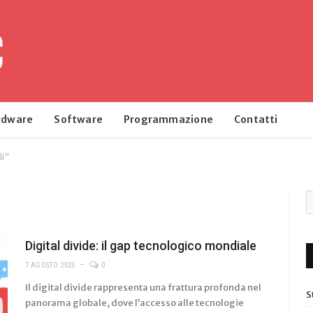
rdware
Software
Programmazione
Contatti
li"
Digital divide: il gap tecnologico mondiale
7 AGOSTO 2025
0
Il digital divide rappresenta una frattura profonda nel
S
panorama globale, dove l’accesso alle tecnologie