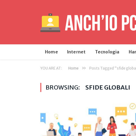
Home
Internet
Tecnologia
Ha
»
YOU ARE AT:
Home
Posts Tagged "sfide globa
BROWSING:
SFIDE GLOBALI