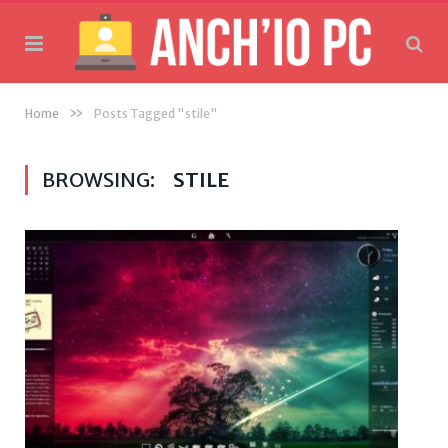
»
Home
Posts Tagged "stile"
BROWSING:
STILE