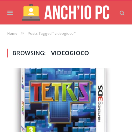
»
Home
Posts Tagged "videogioco"
BROWSING:
VIDEOGIOCO