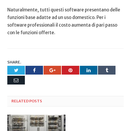
Naturalmente, tutti questi software presentano delle
funzioni base adatte ad un uso domestico. Per i
software professionali il costo aumenta di pari passo
con le funzioni offerte.
SHARE.
Twitter
Facebook
Google+
Pinterest
LinkedIn
Tumblr
Email
RELATED
POSTS