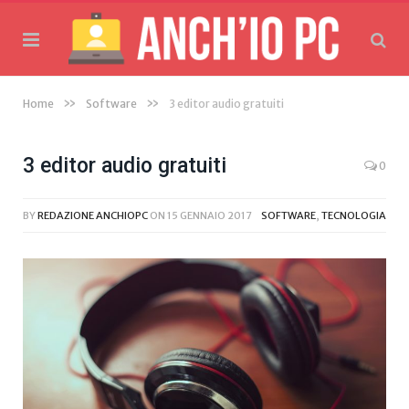
»
»
Home
Software
3 editor audio gratuiti
3 editor audio gratuiti
0
BY
REDAZIONE ANCHIOPC
ON
15 GENNAIO 2017
SOFTWARE
,
TECNOLOGIA