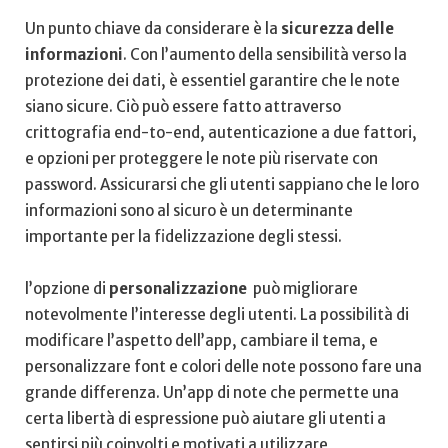
Un punto chiave⁣ da considerare è​ la
sicurezza⁤ delle
informazioni
. Con l’aumento della sensibilità‌ verso la
protezione ⁤dei ⁢dati,​ è essentiel ⁣garantire che le note
siano sicure. Ciò può essere fatto attraverso
crittografia ‌end-to-end, autenticazione ⁣a due fattori,
e opzioni per proteggere​ le ⁤note più riservate con‍
password. Assicurarsi che⁣ gli utenti sappiano che le‍ loro
‍informazioni⁤ sono al⁣ sicuro è un determinante
importante per la fidelizzazione ‌degli stessi.
l’opzione di
personalizzazione
⁤ può migliorare
notevolmente‌ l’interesse degli⁤ utenti. ​La‍ possibilità di
⁤modificare ​l’aspetto dell’app, cambiare⁣ il ⁣tema, e
personalizzare font e colori ⁣delle note possono fare⁤ una
grande differenza. Un’app di note che permette‍ una‌
certa libertà⁣ di espressione può aiutare gli utenti a
sentirsi più coinvolti ‍e ⁤motivati a utilizzare