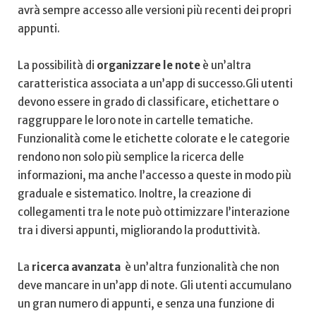
avrà sempre accesso alle versioni più recenti dei⁤ propri
⁤appunti.
La ‍possibilità⁤ di
organizzare le‌ note
è‌ un’altra
caratteristica associata a un’app di successo.Gli utenti ​
devono‍ essere in grado di classificare, etichettare o
raggruppare‌ le​ loro note in ‍cartelle​ tematiche.
Funzionalità ⁤come le etichette⁤ colorate ‍e le ​categorie
‍rendono ⁣non ⁢solo più semplice‍ la ricerca delle
‍informazioni, ​ma ​anche ​l’accesso ⁣a queste in ‍modo ⁤più
⁢graduale e‍ sistematico. Inoltre, la creazione di
collegamenti tra le ⁤note può ottimizzare l’interazione ​
tra i ​diversi appunti,⁢ migliorando‍ la produttività.
La‌
ricerca avanzata
‍ è un’altra funzionalità che⁤ non
deve mancare in ⁣un’app‌ di ‌note. Gli utenti ⁣accumulano
un gran numero di appunti, e senza una funzione ‍di