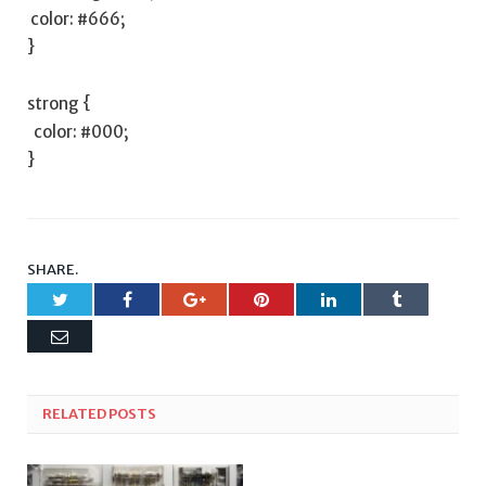
​ color: #666;
}
strong ⁤{
‍ ​ color: #000;
}
SHARE.
Twitter
Facebook
Google+
Pinterest
LinkedIn
Tumblr
Email
RELATED
POSTS