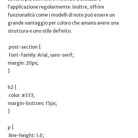
l’applicazione regolarmente. Inoltre, offrire
funzionalità come i modelli ⁣di note può essere‌ un
grande vantaggio⁣ per coloro che amano avere una
struttura e uno ‍stile ⁣definito.
.post-section {
​ font-family: Arial, sans-serif;
margin: 20px;
}
h2 {
⁣ color:​ #333;
margin-bottom: 15px;
}
p⁢ {
‍ line-height: 1.6;