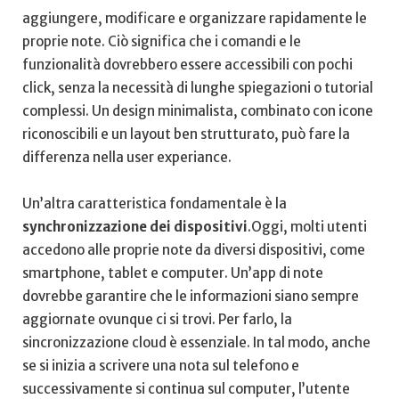
aggiungere, modificare​ e organizzare ‍rapidamente le
⁣proprie ‍note. Ciò significa che ​i comandi e le
‍funzionalità dovrebbero⁢ essere accessibili ⁤con pochi
click, senza la‍ necessità di ‍lunghe spiegazioni ⁣o tutorial
complessi. Un ⁣design‍ minimalista, ⁣combinato con ‌icone
riconoscibili e un layout ben ⁣strutturato, può ‍fare⁣ la
differenza ⁣nella user experiance.
Un’altra caratteristica fondamentale⁣ è‍ la
synchronizzazione dei dispositivi
.Oggi, molti utenti
accedono⁤ alle proprie‌ note da diversi dispositivi,⁣ come
smartphone, ‍tablet e computer. Un’app di ⁢note
dovrebbe​ garantire che le ‌informazioni ​siano sempre
aggiornate⁤ ovunque ci si trovi. Per farlo,‍ la⁤
sincronizzazione cloud è essenziale. ​In tal modo, anche
se si‌ inizia a‍ scrivere​ una nota sul ⁢telefono e
successivamente si continua ​sul computer, ⁢l’utente