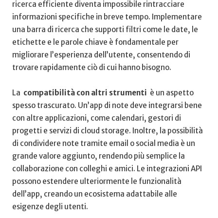
ricerca ‌efficiente ‌diventa⁤ impossibile rintracciare
informazioni ⁤specifiche in⁢ breve ⁤tempo. Implementare
⁣una barra di ricerca che ⁤supporti ⁢filtri⁤ come ⁣le ⁤date, le
etichette e le‌ parole chiave ‍è‍ fondamentale per
migliorare l’esperienza dell’utente,⁣ consentendo di
trovare​ rapidamente ciò di cui hanno⁤ bisogno.
La ⁣
compatibilità con altri ⁣strumenti
⁢ è un aspetto ​
spesso trascurato. Un’app di note ​deve integrarsi bene
con altre applicazioni, come‌ calendari, ⁤gestori di‍
progetti e servizi⁢ di cloud storage.⁢ Inoltre, la ‌possibilità
di condividere note tramite email ⁢o social⁣ media è un
grande⁢ valore aggiunto, ⁢rendendo più semplice la
collaborazione con colleghi e amici. ‍Le integrazioni‍ API
possono⁢ estendere ulteriormente⁤ le‍ funzionalità
dell’app, creando un ecosistema ⁢adattabile alle⁣
esigenze degli utenti.