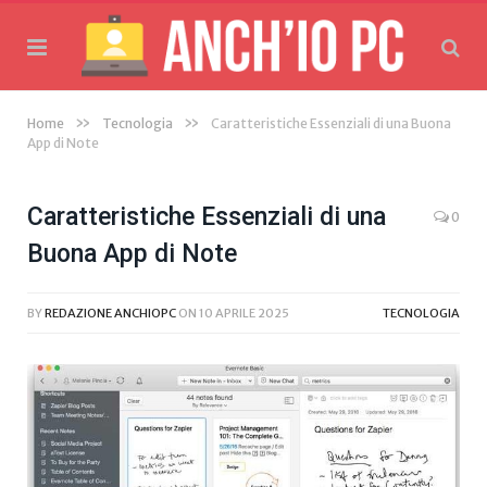
»
»
Home
Tecnologia
Caratteristiche Essenziali di una Buona
App di Note
Caratteristiche Essenziali di una
0
Buona App di Note
BY
REDAZIONE ANCHIOPC
ON
10 APRILE 2025
TECNOLOGIA