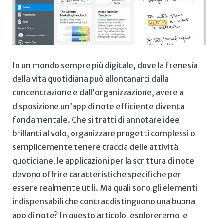
In un mondo sempre più digitale,⁣ dove la ⁣frenesia
della vita quotidiana ⁣può​ allontanarci ‍dalla
concentrazione e‍ dall’organizzazione, ​avere a
disposizione un’app ⁣di note efficiente diventa
‍fondamentale. ⁢Che ⁤si tratti di annotare idee
brillanti al volo, organizzare ​progetti⁤ complessi ⁤o‍
semplicemente tenere​ traccia delle attività‍
quotidiane, le⁣ applicazioni per la⁤ scrittura‌ di note
devono offrire caratteristiche specifiche per
essere realmente utili. Ma quali⁣ sono gli⁤ elementi
⁢indispensabili ​che contraddistinguono una ⁤buona
app di note?‌ In questo⁤ articolo,​ esploreremo le