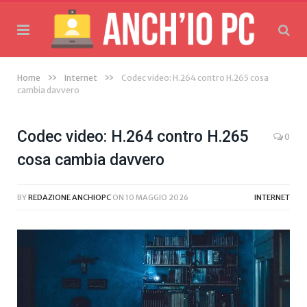
»
»
Home
Internet
Codec video: H.264 contro H.265 cosa
cambia davvero
Codec video: H.264 contro H.265
0
cosa cambia davvero
BY
REDAZIONE ANCHIOPC
ON
10 MAGGIO 2026
INTERNET