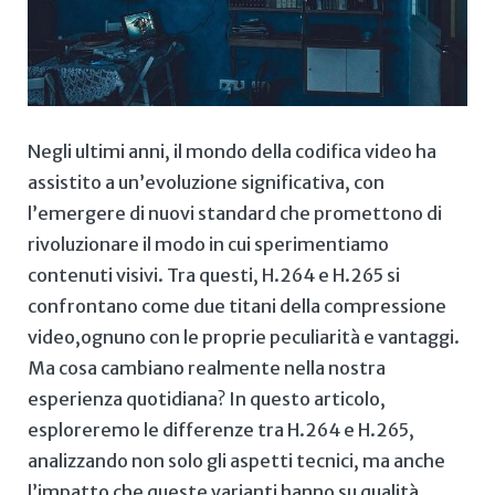
Negli ultimi anni, il ​mondo della codifica ⁢video ha
assistito a un’evoluzione significativa, con
⁣l’emergere di nuovi standard che promettono di
rivoluzionare il​ modo in cui sperimentiamo
contenuti ‍visivi. Tra ‌questi, ‍H.264 e ⁢H.265 ⁤si​
confrontano⁤ come due titani della compressione
video,ognuno con le proprie ​peculiarità⁣ e vantaggi.‍
Ma cosa cambiano realmente nella nostra
esperienza quotidiana? In questo articolo,
esploreremo le differenze ​tra H.264 e H.265,
analizzando⁤ non solo⁣ gli⁤ aspetti⁢ tecnici,⁣ ma anche
l’impatto che queste varianti hanno su qualità,‍