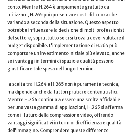
conto.‌ Mentre‌ H.264‍ è ampiamente gratuito da ​
utilizzare,​ H.265 può presentare costi di ⁢licenza ​che
⁢variando a seconda della situazione.‍ Questo aspetto
potrebbe⁢ influenzare la ⁤decisione di molti professionisti
del settore, soprattutto‌ se ci si⁢ trova a dover‌ valutare ‌il
budget disponibile. L’implementazione di H.265 può‍
comportare un⁢ investimento iniziale più elevato,⁤ anche
‌se i⁣ vantaggi in termini di spazio ​e qualità possono‌
giustificare tale‌ spesa nel‌ lungo termine.
la scelta tra H.264 e ⁤H.265 non è‍ puramente tecnica,
ma dipende anche da fattori⁢ pratici e contenutistici.
Mentre H.264 continua⁢ a essere​ una scelta affidabile
per una vasta‌ gamma di applicazioni, H.265 si afferma
come il‌ futuro della⁢ compressione video,⁢ offrendo
vantaggi significativi in⁣ termini di efficienza e qualità
dell’immagine.‌ Comprendere queste differenze‍