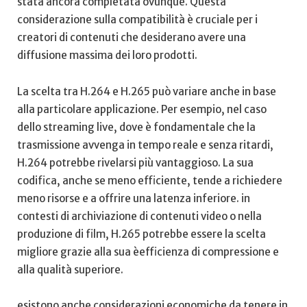
stata⁢ ancora completata ovunque. Questa
considerazione sulla compatibilità è cruciale per i
creatori di ‍contenuti ​che desiderano​ avere una
diffusione massima dei loro prodotti.
La scelta tra H.264 e H.265 può variare anche⁣ in ​base⁢
alla particolare applicazione. Per esempio, nel caso
dello ⁢streaming live, dove è fondamentale che⁢ la
trasmissione ​avvenga⁣ in tempo reale e senza ritardi, ​
H.264 potrebbe rivelarsi più vantaggioso. ⁢La sua
codifica, anche se meno efficiente, tende a richiedere
meno‍ risorse e a offrire ‌una latenza inferiore. in
contesti di archiviazione di contenuti ⁤video o nella
produzione di film, H.265⁣ potrebbe essere​ la scelta
⁤migliore grazie alla sua èefficienza ⁢di compressione e
alla qualità superiore.
esistono anche considerazioni economiche da tenere in