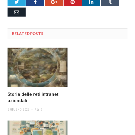
Twitter
Facebook
Google+
Pinterest
LinkedIn
Tumblr
Email
RELATED
POSTS
Storia delle reti intranet
aziendali
3 GIUGNO 2026
0