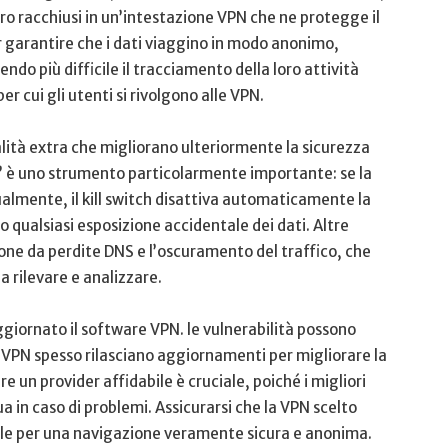
o racchiusi in ‍un’intestazione ​VPN che⁣ ne protegge il​
 garantire che‍ i dati viaggino in modo anonimo,
endo più difficile il tracciamento della loro attività
er cui gli utenti ⁢si rivolgono alle ⁢VPN.
alità extra che migliorano ulteriormente la sicurezza
ch” è uno strumento particolarmente importante: se la
almente, il kill‍ switch disattiva automaticamente la
qualsiasi esposizione accidentale dei ⁤dati. Altre
one da perdite DNS e l’oscuramento del traffico, che
da rilevare e analizzare.
rnato il software VPN. ⁢le vulnerabilità possono‌
i VPN spesso⁤ rilasciano aggiornamenti per migliorare la
e un provider⁢ affidabile‍ è ‌cruciale, poiché i migliori
in caso di problemi. Assicurarsi⁢ che la VPN ‍scelto
ziale per una navigazione ​veramente sicura e anonima.