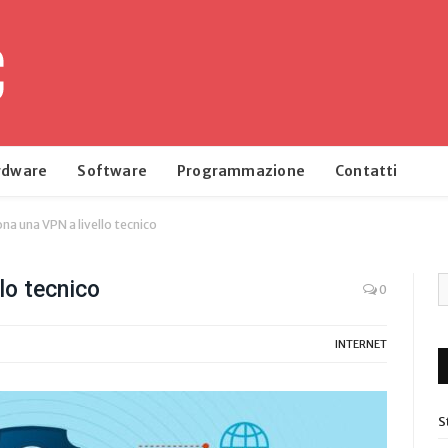
rdware
Software
Programmazione
Contatti
a una VPN a livello tecnico
lo tecnico
0
INTERNET
S