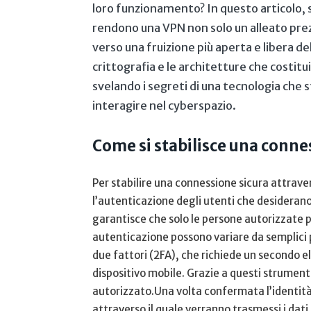
loro funzionamento? In questo articolo, 
rendono una VPN non solo un alleato‌ pre
verso ​una‌ fruizione più aperta e libera⁢ de
crittografia e le⁢ architetture che costituis
svelando⁣ i segreti di una tecnologia ‍che 
interagire nel cyberspazio.
Come⁢ si ‌stabilisce una conn
Per stabilire una connessione sicura attrave
l’autenticazione degli utenti che⁢ desideran
garantisce che solo le persone​ autorizzate 
autenticazione possono‍ variare⁢ da ​semplici
due fattori (2FA), che richiede un secondo e
dispositivo⁤ mobile. Grazie⁤ a questi strumenti
autorizzato.Una volta confermata l’identità 
attraverso ​il quale verranno trasmessi i dat