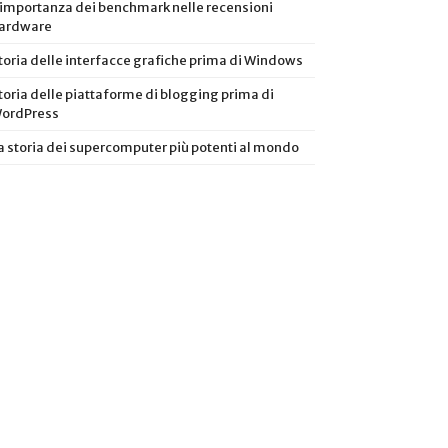
’importanza dei benchmark nelle recensioni
ardware
toria delle interfacce grafiche prima di Windows
toria delle piattaforme di blogging prima di
ordPress
a storia dei supercomputer più potenti al mondo