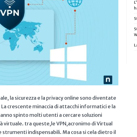
L
h
S
S
W
L
e, la ‌sicurezza‍ e la privacy online sono diventate
 crescente minaccia ⁣di attacchi​ informatici ‍e la
anno spinto⁣ molti utenti ⁣a cercare soluzioni ​
 virtuale. tra‍ queste,le ‍VPN,acronimo ⁢di ‌Virtual
strumenti indispensabili. Ma cosa si cela dietro il