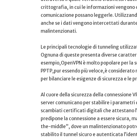
crittografia, in cui le‌ informazioni vengono c
comunicazione possano leggerle. Utilizzando a
anche se i dati‍ vengono intercettati durante 
malintenzionati.
Le principali tecnologie di tunneling utiliz
Ognuna di ‍queste presenta diverse caratterist
esempio,OpenVPN è⁢ molto⁤ popolare per‍ la sua
PPTP,pur essendo più veloce,è considerato men
per ⁢bilanciare le esigenze di sicurezza e le p
Al cuore della sicurezza della connessione VPN 
⁤server‍ comunicano per stabilire⁤ i parametr
scambiati certificati digitali ‍che attestano ⁤
predipone la connessione a essere sicura, ma
the-middle”, dove un⁣ malintenzionato⁢ potre
stabilito il tunnel sicuro e autenticata l’ident