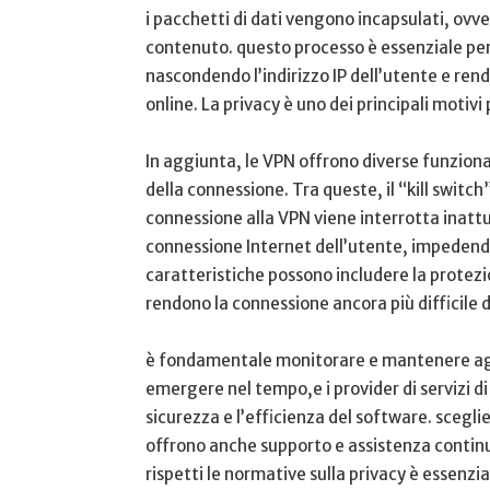
i pacchetti di dati vengono incapsulati, ovver
contenuto. questo processo è essenziale per‍
‍nascondendo l’indirizzo IP⁢ dell’utente e rend
online. La privacy è uno dei principali ⁤motivi p
In aggiunta, le VPN ⁤offrono diverse funzion
della connessione. Tra queste, il “kill swit
connessione alla VPN⁢ viene interrotta inattu
connessione Internet⁢ dell’utente, impedendo 
caratteristiche possono includere la protezi
rendono la connessione⁣ ancora più difficile‍ 
è fondamentale monitorare e mantenere aggio
emergere nel⁣ tempo,e i provider di servizi d
sicurezza ⁣e l’efficienza del software. sceglier
offrono anche supporto e assistenza continua 
rispetti le ‌normative sulla ‍privacy è essen