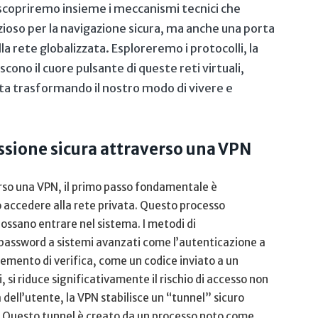
scopriremo insieme i ‌meccanismi tecnici che‌
zioso per la navigazione sicura, ma anche una porta
lla rete globalizzata. Esploreremo i​ protocolli, la
cono⁣ il cuore pulsante‌ di queste reti ​virtuali,
sta trasformando​ il nostro modo di vivere ⁤e
essione sicura attraverso ⁤una VPN
rso una VPN, il primo ‌passo ⁣fondamentale è
o accedere alla rete privata. ‌Questo processo
possano entrare nel sistema. I metodi di
 password a sistemi ‌avanzati come ‌l’autenticazione⁣ a
lemento di verifica, come un codice inviato a un
, si riduce significativamente il rischio di accesso non ​
dell’utente, la VPN ‍stabilisce un “tunnel” sicuro
i.⁢ Questo ⁤tunnel è creato da un processo noto come