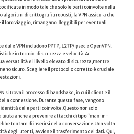
odificate ⁣in modo tale che solo⁤ le parti coinvolte ⁤nella
lgoritmi di crittografia ⁤robusti,⁣ la ​VPN assicura che
il loro viaggio, rimangano illeggibili per eventuali
zate dalle VPN includono⁣ PPTP,‍ L2TP/ipsec e OpenVPN.
iche​ in ‌termini di sicurezza e ​velocità.Ad
 versatilità e il ​livello elevato di sicurezza,mentre
o⁢ sicuro. ‍Scegliere il protocollo corretto è cruciale
restazioni.
si trova il processo di handshake, in cui il client⁢ e il
i della ⁣connessione. Durante questa fase, vengono
l’identità ‌delle parti coinvolte.Questo non solo
 aiuta anche a prevenire ​attacchi di tipo “man-in-
bbe tentare‍ di inserirsi nella conversazione.Una volta
ità degli ⁣utenti, avviene il trasferimento dei ‍dati. Qui,