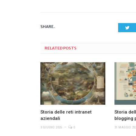
SHARE.
Twi
RELATED
POSTS
Storia delle reti intranet
Storia del
aziendali
blogging 
3 GIUGNO 2026
0
31 MAGGIO 20