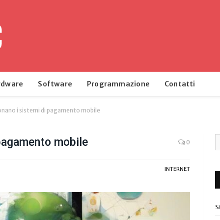
rdware
Software
Programmazione
Contatti
nano i sistemi di pagamento mobile
 pagamento mobile
0
INTERNET
S