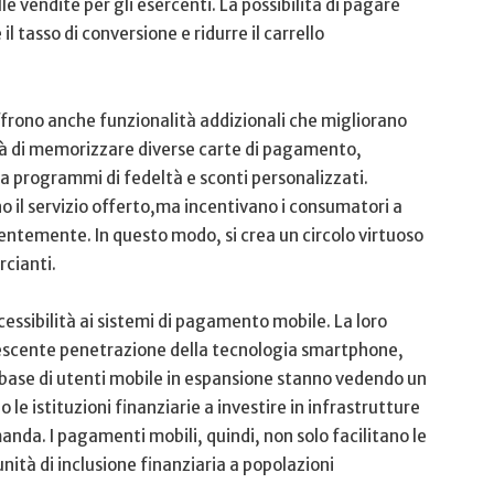
e vendite per​ gli ⁣esercenti. La possibilità di pagare
asso ‌di conversione e ridurre il‍ carrello‍
offrono anche funzionalità addizionali che migliorano
lità di memorizzare diverse carte di pagamento,
e a programmi di fedeltà e sconti personalizzati.
o il⁢ servizio offerto,ma incentivano i consumatori a
uentemente.‍ In questo modo, si crea ‌un circolo virtuoso
rcianti.
essibilità ai sistemi di ⁤pagamento mobile. La⁤ loro
rescente penetrazione della tecnologia smartphone,
 base di utenti mobile in espansione stanno vedendo un
le istituzioni finanziarie⁤ a investire in infrastrutture
nda. I pagamenti mobili, ‌quindi, non solo facilitano le
nità di inclusione finanziaria a popolazioni