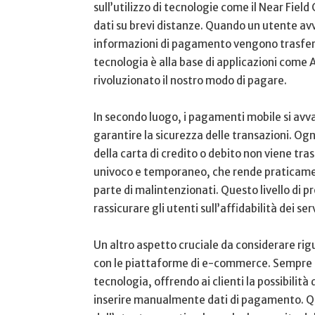
sull’utilizzo di tecnologie come⁢ il Near Fie
dati su brevi distanze. Quando un utente avvic
informazioni di pagamento vengono trasferite
tecnologia è alla base di applicazioni come
rivoluzionato il nostro modo di pagare.
In ‍secondo luogo, i pagamenti mobile si avva
garantire la sicurezza delle transazioni. Og
della‍ carta di credito o debito non viene tr
univoco e temporaneo, che rende praticamente
parte di malintenzionati. Questo livello di pro
rassicurare gli utenti sull’affidabilità dei serv
Un altro aspetto cruciale da ‌considerare ri
con ‍le ⁣piattaforme di e-commerce. Sempre 
tecnologia, offrendo ⁣ai clienti‌ la ‌possibili
inserire manualmente⁢ dati di pagamento. Qu