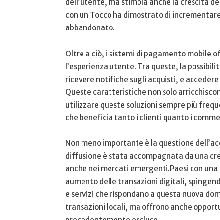
dell’utente, ma stimola anche la crescita dell
con un Tocco ha dimostrato di incrementare il t
abbandonato.
Oltre a ciò, i sistemi di pagamento mobile ‍
l’esperienza utente. Tra queste, la ⁢possibi
ricevere notifiche ‍sugli acquisti, ⁤e acceder
Queste caratteristiche non solo arricchiscon
utilizzare ⁢queste soluzioni sempre ‌più freq
che beneficia tanto i clienti⁤ quanto i ⁤comme
Non meno importante è la​ questione⁤ dell’acc
diffusione è stata accompagnata da⁣ una ⁤c
⁢anche⁣ nei mercati emergenti.Paesi con una
aumento delle transazioni digitali, spingendo 
e servizi che rispondano a questa nuova doma
transazioni locali, ma offrono anche opportu
precedentemente escluse.