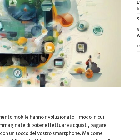
L
h
S
S
W
L
amento mobile hanno rivoluzionato il modo in cui
mmaginate di poter effettuare acquisti, ⁤pagare‌
 con​ un tocco del vostro smartphone. Ma come