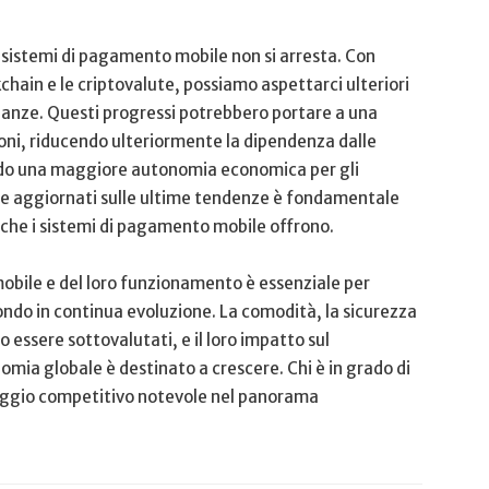
 sistemi di pagamento ⁣mobile‍ non si arresta. Con
ain ​e le ⁤criptovalute,‌ possiamo aspettarci ulteriori
nanze. Questi progressi ​potrebbero portare‌ a una
oni, riducendo ulteriormente la dipendenza dalle
orendo una maggiore autonomia economica per gli
tare aggiornati sulle ultime tendenze è fondamentale
 che i sistemi di ⁢pagamento mobile ⁣offrono.
obile‌ e del loro funzionamento è essenziale per
ondo in continua evoluzione. La comodità, la sicurezza
no essere sottovalutati, e il loro impatto sul⁣
ia globale è destinato a crescere. ⁤Chi ​è in grado di
aggio competitivo notevole nel panorama