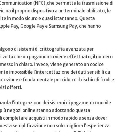
ld Communication (NFC),che ⁢permette ‍la trasmissione di​
ina il​ proprio dispositivo a un terminale⁤ abilitato, le
‌ in modo sicuro e‍ quasi istantaneo. ​Questa‍
 Apple Pay, Google Pay e Samsung Pay, che ⁤hanno
lgono⁢ di sistemi di crittografia avanzata per
ni volta che un pagamento⁣ viene effettuato, il numero
asmesso in chiaro. Invece, viene generato un codice
 impossibile l’intercettazione​ dei dati sensibili da
tezione è fondamentale per ridurre ⁢il rischio di frodi ‍e
izi offerti.
guarda l’integrazione dei sistemi di pagamento ⁢mobile
più negozi online stanno ‌adottando questa
tà⁣ di completare acquisti in modo rapido e senza dover
esta semplificazione non solo migliora l’esperienza