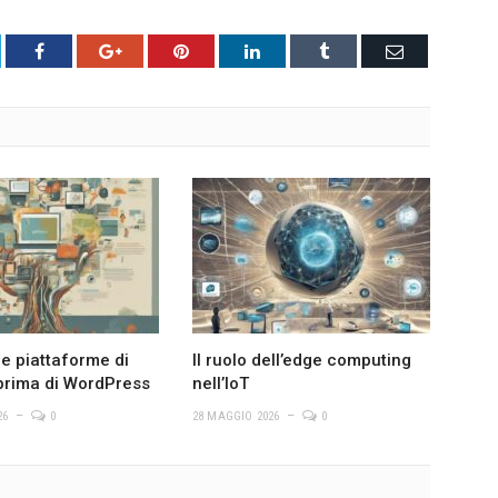
tter
Facebook
Google+
Pinterest
LinkedIn
Tumblr
Email
le piattaforme di
Il ruolo dell’edge computing
prima di WordPress
nell’IoT
26
0
28 MAGGIO 2026
0