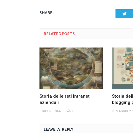
SHARE.
Twi
RELATED
POSTS
Storia delle reti intranet
Storia del
aziendali
blogging 
3 GIUGNO 2026
0
31 MAGGIO 20
LEAVE A REPLY