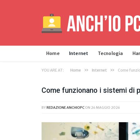
Home
Internet
Tecnologia
Ha
»
»
YOU ARE AT:
Home
Internet
Come funzio
Come funzionano i sistemi di
BY
REDAZIONE ANCHIOPC
ON
26 MAGGIO 2026