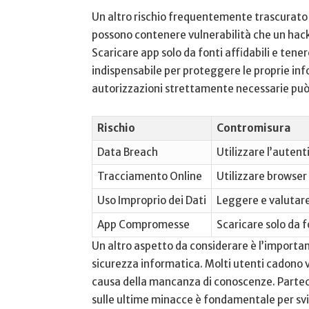
Un ⁤altro rischio frequentemente trascurato 
possono contenere vulnerabilità che un hacke
Scaricare app ‍solo da fonti⁣ affidabili e tene
indispensabile per proteggere‌ le proprie inf
autorizzazioni strettamente necessarie può mi
Rischio
Contromisura
Data Breach
Utilizzare l’autent
Tracciamento Online
Utilizzare browser 
Uso Improprio dei Dati
Leggere e valutare l
App Compromesse
Scaricare solo da f
Un altro aspetto da considerare è l’importa
sicurezza informatica. Molti utenti cadono vi
causa della mancanza di conoscenze. Partec
⁢sulle ultime minacce è fondamentale per svi