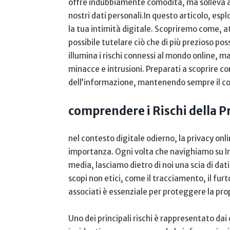
offre indubbiamente comodità, ma solleva ‌an
nostri dati ⁢personali.In questo articolo, ⁤es
la tua intimità digitale. Scopriremo come, at
possibile tutelare​ ciò che di più prezioso po
illumina i rischi​ connessi al mondo online, m
minacce e⁤ intrusioni. Preparati a scoprire 
dell’informazione, mantenendo sempre il cont
comprendere i‍ Rischi della P
nel contesto digitale ⁢odierno,‌ la privacy o
importanza. Ogni volta che navighiamo su Int
media, lasciamo dietro di noi una scia di dat
scopi non ⁤etici, come il tracciamento, il furt
associati è essenziale per proteggere la prop
Uno dei principali rischi è rappresentato dai