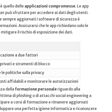
è quello delle
applicazioni compromesse
. Le app
r può sfruttare per accedere ai dati degli utenti.
re sempre ⁢aggiornati ‌i software di sicurezza è
ormazioni. Assicurarsi che le app richiedano solo le
tigare⁢ il rischio di esposizione dei dati.
icazione a due fattori
privati e strumenti di blocco
e​ politiche sulla ‌privacy
onti affidabili e monitorare le autorizzazioni
nza della
formazione personale
riguardo alla
ttima di phishing o‌ di attacchi social⁤ engineering a
ipare a corsi di formazione e rimanere aggiornati
luppare ​una perfetta igiene informatica⁣ e riconoscere