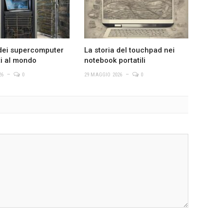
 dei supercomputer
La storia del touchpad nei
ti al mondo
notebook portatili
26
0
29 MAGGIO 2026
0