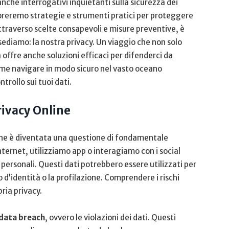
che interrogativi inquietanti sulla sicurezza dei
ploreremo ‍strategie ‍e strumenti pratici per proteggere
traverso scelte consapevoli e⁣ misure ​preventive, è
ssediamo: ⁤la⁣ nostra privacy. Un viaggio che non solo
a offre anche soluzioni efficaci per difenderci da
come navigare ‍in modo sicuro nel vasto oceano
rollo sui tuoi dati.
rivacy Online
nline è diventata una questione​ di fondamentale
ernet, utilizziamo app o interagiamo con ​i social
i personali. Questi dati potrebbero essere utilizzati per
o d’identità⁤ o la profilazione. Comprendere ⁣i rischi
ria privacy.
data breach
, ovvero le violazioni‌ dei dati. Questi