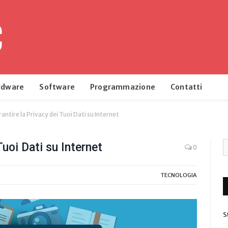
rdware
Software
Programmazione
Contatti
ntire la Privacy dei Tuoi Dati su Internet
uoi Dati su Internet
0
TECNOLOGIA
S