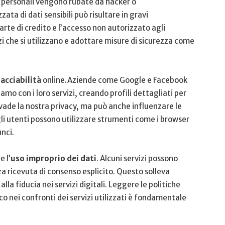
personali vengono rubate da hacker⁤ o
ta di dati sensibili⁣ può risultare in gravi
rte di credito e l’accesso non autorizzato agli
zi che si utilizzano e adottare misure di ⁤sicurezza come
racciabilità
online.Aziende come Google e Facebook
mo con i loro servizi,⁤ creando profili dettagliati per
nvade la nostra privacy, ma può anche influenzare ​le
 gli utenti ⁢possono utilizzare strumenti come i browser
unci.
e l’
uso improprio dei ‍dati
. Alcuni servizi possono
za ricevuta di consenso⁣ esplicito. Questo solleva
a ‍fiducia nei servizi ‍digitali. Leggere le politiche
ico nei confronti dei servizi utilizzati è fondamentale