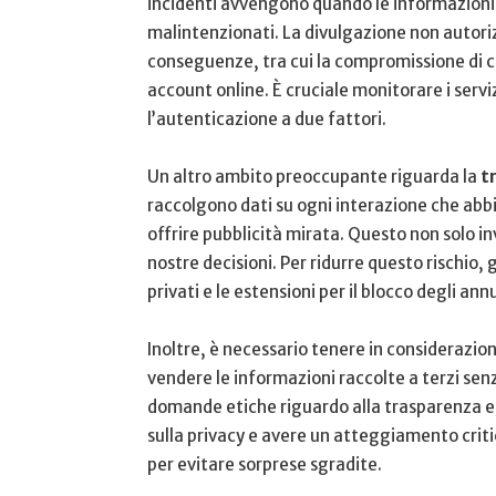
incidenti avvengono quando le informazioni 
malintenzionati. La divulgazione non autorizza
conseguenze, tra cui la compromissione‌ di ca
account online. È cruciale monitorare i servi
⁤l’autenticazione a due fattori.
Un altro ambito preoccupante riguarda la
t
raccolgono dati su ogni interazione che abbia
offrire ⁢pubblicità mirata. Questo non solo i
nostre ​decisioni. Per ridurre questo rischio,
privati e le ⁢estensioni per‌ il​ blocco degli ann
Inoltre,​ è necessario tenere in considerazion
vendere le ⁣informazioni raccolte a terzi sen
domande⁢ etiche riguardo alla trasparenza e all
sulla privacy e avere un‍ atteggiamento⁣ crit
per evitare sorprese sgradite.