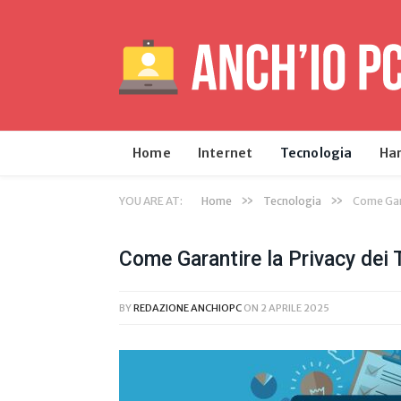
Home
Internet
Tecnologia
Ha
»
»
YOU ARE AT:
Home
Tecnologia
Come Gara
Come Garantire la Privacy dei T
BY
REDAZIONE ANCHIOPC
ON
2 APRILE 2025