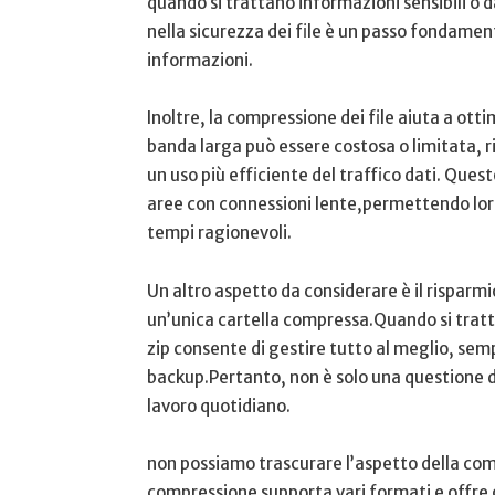
quando si trattano informazioni sensibili⁤ o 
nella ⁤sicurezza dei file ⁢è un⁣ passo‍ fondame
informazioni.
Inoltre, la⁢ compressione dei file aiuta a ⁤otti
⁣banda larga può essere costosa o limitata, ri
un uso più efficiente del traffico dati. Quest
aree con connessioni lente,permettendo loro ⁣
tempi ragionevoli.
Un altro aspetto da considerare è il risparmio 
un’unica ‍cartella compressa.Quando si tratta
zip ‌consente di gestire tutto al meglio, sem
backup.Pertanto,⁣ non è solo una⁣ questione di
lavoro quotidiano.
non possiamo trascurare l’aspetto della ‍com
compressione supporta vari formati e offre opzi