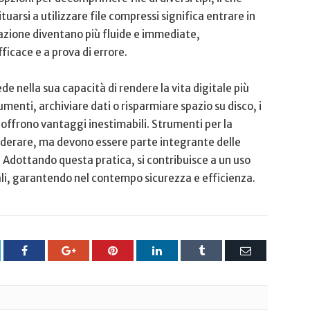
ituarsi a utilizzare file compressi ⁢significa entrare⁢ in
orazione diventano più fluide ‌e immediate,
icace e a⁢ prova di errore.
e ​nella sua ‍capacità di rendere la vita digitale ‌più⁣
umenti, ‌archiviare ​dati o risparmiare spazio su ⁤disco, i
ffrono vantaggi inestimabili. Strumenti per la⁣
iderare, ma devono essere parte integrante delle
ti. Adottando questa pratica, si ⁣contribuisce⁢ a un uso
ali, garantendo ⁢nel ‌contempo sicurezza e efficienza.
tter
Facebook
Google+
Pinterest
LinkedIn
Tumblr
Email