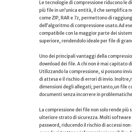
Le tecnologie di compressione riducono le di
più file in un’unica⁢ entità, il che semplifica 
come ZIP,​ RAR e ‍7z, permettono di ​raggiungere
dell’algoritmo ⁣di compressione usato.Ad esem
compatibile con la maggior parte ⁣dei sistemi
‍superiore, rendendolo ideale per file di‌ gran
Uno dei principali ⁤vantaggi della compression
download ⁢dei file.‌ A⁣ chi ⁤non è mai capitato
Utilizzando ​la compressione, si possono invi
di attesa ‍e il rischio ‌di errori​ di invio. ⁣Inolt
dimensioni​ degli allegati; ⁢pertanto,un file 
documenti senza⁣ incorrere in problematiche
La compressione dei‌ file non​ solo rende più 
ulteriore strato di⁤ sicurezza. Molti softwar
password, riducendo ⁤il rischio di accessi ⁤n