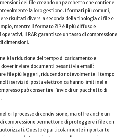
mensioni ⁢dei file creando un pacchetto che ‌contiene⁤
‌notevolmente⁢ la loro gestione. ‍I formati più comuni,​
 risultati diversi​ a seconda ⁣della tipologia di file e‍
pio, mentre il formato ZIP è il più diffuso e
 ​operativi, il RAR garantisce un tasso di ‍compressione
di​ dimensioni.
e è​ la ‌riduzione‌ del tempo di ‍caricamento e
 di dover inviare documenti pesanti ⁣via email?⁣
are file più leggeri, riducendo notevolmente il ⁤tempo
re,molti servizi di posta ⁢elettronica hanno limiti ‌nelle ​
compresso⁣ può consentire l’invio ⁢di un pacchetto di
.
snello il⁣ processo di condivisione, ma offre anche un
e di compressione permettono di proteggere i file ‌con
on autorizzati. Questo è particolarmente ⁤importante