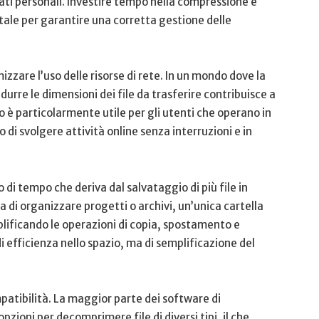
dati personali. Investire ⁤tempo nella compressione e
ntale per garantire una ⁣corretta ‌gestione delle‍
mizzare l’uso delle risorse di rete. In un mondo dove⁢ la
durre le dimensioni dei file da trasferire contribuisce a
o è particolarmente utile⁣ per gli utenti che operano in
di⁤ svolgere attività online senza interruzioni e in
di tempo⁤ che ⁤deriva dal salvataggio ⁢di ⁤più file in
 di organizzare ⁣progetti o ⁢archivi, un’unica cartella
plificando le​ operazioni di copia, spostamento e‍
 efficienza‌ nello spazio, ma di semplificazione del ​
patibilità. ⁢La maggior parte dei software di
oni ‌per ​decomprimere file di ‍diversi‍ tipi, il che