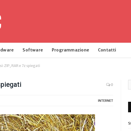
rdware
Software
Programmazione
Contatti
si: ZIP, RAR e 7z spiegati
spiegati
0
INTERNET
S