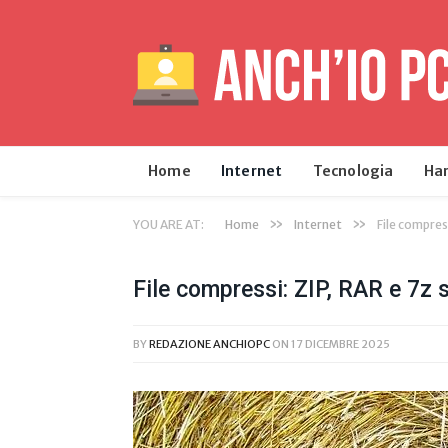
Home
Internet
Tecnologia
Ha
»
»
YOU ARE AT:
Home
Internet
File compres
File compressi: ZIP, RAR e 7z 
BY
REDAZIONE ANCHIOPC
ON
17 DICEMBRE 2025