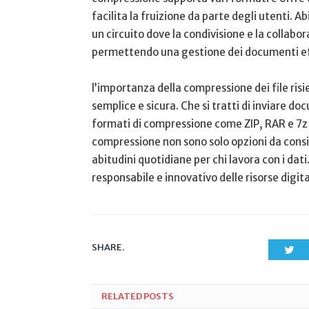
facilita ‌la fruizione​ da parte degli utenti. Ab
un circuito dove la⁤ condivisione⁣ e la collab
permettendo⁣ una ‍gestione dei documenti eff
l’importanza della compressione dei ⁤file‍ risied
semplice‌ e sicura. Che si tratti di inviare doc
formati di compressione come ZIP, RAR e 7z o
compressione non sono solo opzioni da cons
abitudini​ quotidiane‍ per ​chi lavora con i⁣ da
responsabile e innovativo delle risorse digit
SHARE.
Twi
RELATED
POSTS