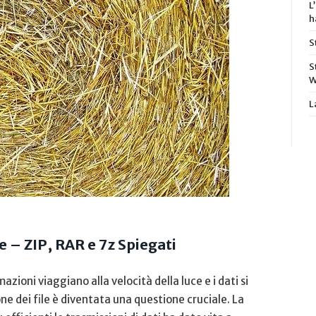
L
h
S
S
W
L
 – ZIP, RAR‌ e⁢ 7z Spiegati
zioni ​viaggiano alla ‌velocità della luce⁣ e‍ i dati si
 dei ‍file è diventata‌ una questione⁤ cruciale. La