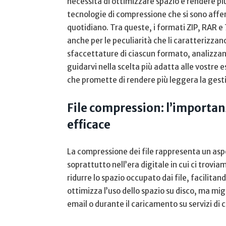
necessità di⁣ ottimizzare spazio e rendere più ef
tecnologie di⁢ compressione che si sono affe
quotidiano.⁣ Tra queste, i formati ZIP, ⁢RAR ⁣e 
anche per‌ le peculiarità che li‌ caratterizzano
sfaccettature ​di ciascun formato, analizzando 
guidarvi nella scelta più adatta alle ⁤vostre 
che promette di rendere⁢ più leggera la ⁤gestio
File compression: l’importanz
efficace
La compressione dei file rappresenta un ⁤asp
soprattutto ⁤nell’era digitale⁢ in cui⁤ ci ​trovi
ridurre lo​ spazio occupato‌ dai file, facilitan
ottimizza l’uso dello spazio su disco, ma migli
email o durante⁣ il caricamento su servizi ⁢di