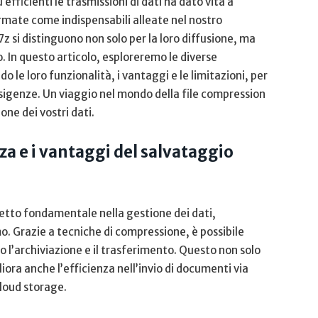
ficienti ‌le ⁣trasmissioni ⁢di⁤ dati ‍ha dato vita a⁢
rmate come indispensabili alleate ​nel nostro
7z si distinguono⁤ non solo‌ per la loro diffusione, ⁢ma
. In‌ questo ​articolo,⁤ esploreremo‌ le diverse
le loro funzionalità, ⁤i vantaggi e le ⁢limitazioni, per⁤
esigenze. ⁢Un viaggio nel ‍mondo della‍ file compression
ne ⁣dei vostri ⁤dati.
a e ‍i ‌vantaggi del salvataggio
etto fondamentale⁣ nella gestione dei dati,
amo. ⁢Grazie a tecniche ​di compressione,⁢ è possibile
do ‍l’archiviazione e il trasferimento. Questo non solo⁤
ora anche l’efficienza⁣ nell’invio ⁢di ​documenti via
 cloud storage.