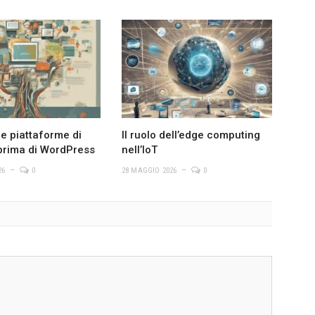
le piattaforme di
Il ruolo dell’edge computing
prima di WordPress
nell’IoT
26
0
28 MAGGIO 2026
0