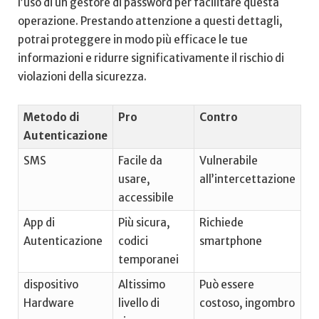
l’uso di un gestore di password per facilitare questa
operazione. ⁣Prestando attenzione⁣ a questi dettagli, ​
potrai proteggere in modo più efficace le tue
informazioni e ridurre significativamente il rischio di
violazioni della sicurezza.
Metodo di
Pro
Contro
⁢Autenticazione
SMS
Facile da
Vulnerabile
usare,
all’intercettazione
accessibile
App di
Più sicura,
Richiede
Autenticazione
codici
smartphone
temporanei
dispositivo‍
Altissimo
Può essere
Hardware
livello‍ di
costoso, ingombro