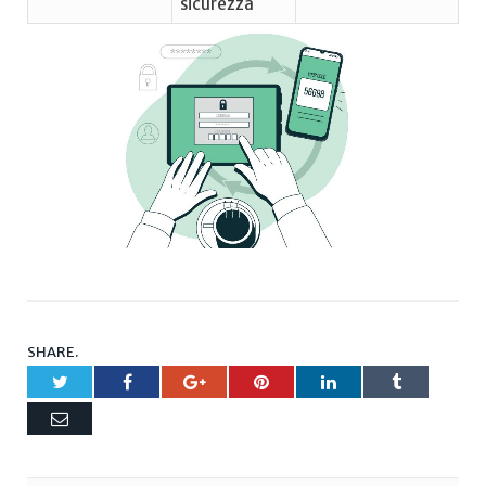
sicurezza
SHARE.
Twitter
Facebook
Google+
Pinterest
LinkedIn
Tumblr
Email