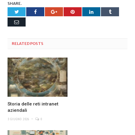
SHARE.
Twitter
Facebook
Google+
Pinterest
LinkedIn
Tumblr
Email
RELATED
POSTS
Storia delle reti intranet
aziendali
3 GIUGNO 2026
0