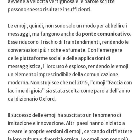
avviene a velocità vertiginosa e le parole scritte
possono ​spesso​ risultare insufficienti.
Le emoji,​ quindi, non⁣ sono solo un ⁣modo per abbellire ⁢i
messaggi, ma fungono anche ​da
ponte comunicativo
.⁢
Esse riducono il rischio di fraintendimenti, rendendo le
conversazioni ‍più​ ricche e sfumate. Con l’emergere
delle piattaforme‍ social⁣ e ‌delle applicazioni di
messaggistica, il ⁤loro uso‌ è⁤ esploso, ⁣rendendo le emoji
un elemento ⁢imprescindibile della comunicazione
⁢moderna. Non stupisce che nel 2015, l’emoji⁢ “Faccia con
lacrime di ⁤gioia” sia stata scelta come parola dell’anno‍
dal dizionario Oxford.
Il successo delle emoji ha suscitato un⁤ fenomeno di
imitazione e innovazione. Altri paesi hanno iniziato a
creare le proprie versioni di emoji, cercando di riflettere
la loro cultura e⁢ diversità ⁢etnica. Le emoji non sono più