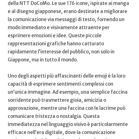
‍della ​NTT DoCoMo. Le sue 176 ​icone, ispirate ai manga
e al​ disegno giapponese, erano ​destinate a migliorare
la ‍comunicazione via ⁤messaggi di testo, fornendo un
modo immediato e visivamente⁣ attraente⁤ per⁤
esprimere emozioni e idee. ‌Queste piccole
⁣rappresentazioni grafiche hanno catturato
rapidamente l’interesse ‍del pubblico, non solo in
Giappone, ma​ in tutto il mondo.
Uno ⁣degli aspetti più affascinanti delle emoji è ‍la⁢ loro
capacità di esprimere ​sentimenti complessi con
un’unica immagine. Ad esempio, una semplice faccina
sorridente ⁣può trasmettere⁤ gioia, amicizia o
approvazione, mentre una faccina ‌con le ⁢lacrime può
comunicare tristezza o nostalgia. Questa
immediatezza nel linguaggio visivo è particolarmente
efficace ⁤nell’era digitale, dove⁣ la ‌comunicazione