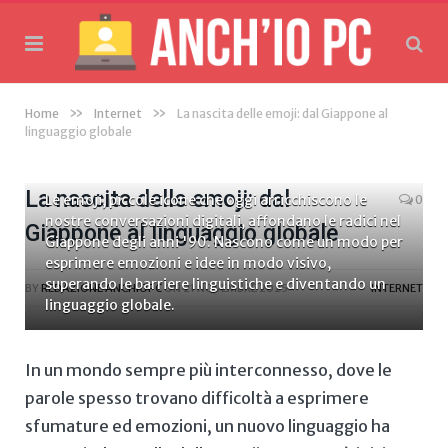
»
»
Home
Internet
La nascita delle emoji: dal Giappone al
linguaggio globale
La nascita delle emoji: dal
Le emoji, piccole icone che oggi arricchiscono le
0
nostre conversazioni digitali, affondano le radici nel
Giappone al linguaggio globale
Giappone degli anni '90. Nascono come un modo per
esprimere emozioni e idee in modo visivo,
superando le barriere linguistiche e diventando un
BY
REDAZIONE ANCHIOPC
ON
21 NOVEMBRE 2025
INTERNET
linguaggio globale.
In un mondo⁤ sempre più interconnesso, dove le
‍parole spesso trovano difficoltà a esprimere
sfumature ed emozioni, un nuovo linguaggio ha