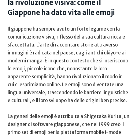
la rivoluzione ​visiva: come il
‍Giappone ha dato vita alle emoji
Il giappone‌ ha sempre‍ avuto un⁢ forte legame con la
comunicazione visiva, riflesso della sua cultura⁢ ricca⁤ e‌
sfaccettata.‌ L’arte di raccontare storie attraverso ​
immagini è radicata nel paese, ‍dagli antichi ukiyo-e ai
moderni manga. È in​ questo contesto‌ che si inseriscono‍
le emoji,‌ piccole icone che, nonostante la⁣ loro
apparente semplicità, hanno‍ rivoluzionato ⁣il modo in
cui​ ci⁢ esprimiamo online. Le emoji sono diventate una⁢
lingua universale, trascendendo⁣ le barriere linguistiche
⁤e culturali, e il loro sviluppo ha delle ⁤origini ben precise.
La genesi delle emoji è attribuita⁢ a Shigetaka Kurita, un
designer di software giapponese, che nel ‌1999 creò ⁤il
primo set di emoji per la piattaforma ⁤mobile i-mode