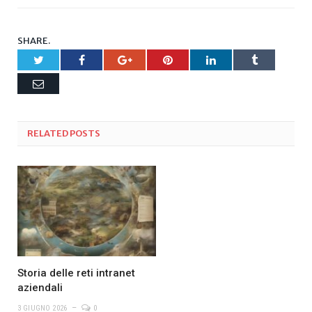
SHARE.
Twitter
Facebook
Google+
Pinterest
LinkedIn
Tumblr
Email
RELATED
POSTS
Storia delle reti intranet
aziendali
3 GIUGNO 2026
0