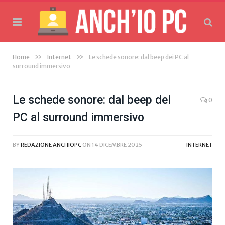
»
»
Home
Internet
Le schede sonore: dal beep dei PC al
surround immersivo
Le schede sonore: dal beep dei
0
PC al surround immersivo
BY
REDAZIONE ANCHIOPC
ON
14 DICEMBRE 2025
INTERNET