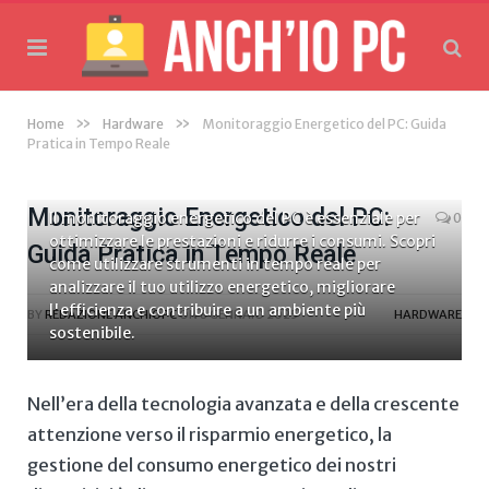
»
»
Home
Hardware
Monitoraggio Energetico del PC: Guida
Pratica in Tempo Reale
Monitoraggio Energetico del PC:
Il monitoraggio energetico del PC è essenziale per
0
ottimizzare le prestazioni e ridurre i consumi. Scopri
Guida Pratica in Tempo Reale
come utilizzare strumenti in tempo reale per
analizzare il tuo utilizzo energetico, migliorare
l'efficienza e contribuire a un ambiente più
BY
REDAZIONE ANCHIOPC
ON
8 GENNAIO 2025
HARDWARE
sostenibile.
Nell’era della tecnologia ‌avanzata⁣ e della crescente
attenzione verso il ⁤risparmio ⁣energetico, la
gestione ⁣del consumo energetico dei nostri