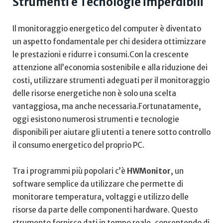
Strumenti​ e ‍Tecnologie imperdibili
Il monitoraggio energetico​ del‌ computer è diventato
un ⁢aspetto fondamentale per chi desidera ‌ottimizzare
le prestazioni ⁤e‌ ridurre ⁤i⁤ consumi.Con ​la crescente
attenzione all’economia sostenibile e ⁣alla⁣ riduzione dei
costi, utilizzare⁢ strumenti ⁤adeguati⁢ per ⁣il monitoraggio
delle risorse energetiche non‍ è‌ solo una scelta
vantaggiosa, ma ⁤anche necessaria.Fortunatamente,
oggi esistono numerosi⁣ strumenti e ⁤tecnologie⁤
disponibili⁤ per aiutare gli ⁤utenti ‍a tenere sotto controllo‍
il consumo ⁢energetico del‌ proprio PC.
Tra i programmi ‍più popolari c’è
HWMonitor
, un
software⁤ semplice da utilizzare che permette di
‌monitorare temperatura,⁤ voltaggi e‌ utilizzo delle
risorse da parte ⁢delle componenti hardware. Questo
strumento⁢ fornisce ⁢dati ⁢in tempo reale, consentendo di‌