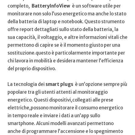
⁢completo, ‌
BatteryInfoView
‌ è‍ un software utile ​per
⁤monitorare non solo⁤ l’uso energetico ma anche lo stato
⁣della batteria di laptop​ e‌ notebook.‌ Questo strumento
‍offre ⁢report dettagliati ​sullo⁣ stato della ⁢batteria, la
sua ⁢capacità, il‌ voltaggio, e⁣ altre informazioni vitali che
permettono di capire se è ‌il ⁣momento giusto per una‍
sostituzione.questo è particolarmente importante⁢ per
⁢chi lavora in ⁣mobilità e desidera mantener ‍l’efficienza
del proprio dispositivo.
La tecnologia dei
smart plugs
⁤ è ‍un’opzione ‌sempre più
popolare tra gli utenti attenti al monitoraggio
energetico. Questi‍ dispositivi,collegati alle ⁣prese
elettriche,possono monitorare il consumo energetico
in⁣ tempo reale e ‍inviare i dati a un’app‍ sullo
‍smartphone. ‍Alcuni modelli ​avanzati permettono
anche di programmare‍ l’accensione e lo spegnimento