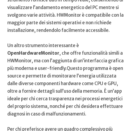
visualizzare ‌l’andamento energetico del PC​ mentre⁤ si
svolgono varie attività. HWMonitor è compatibile con la
‍maggior parte ​dei sistemi operativi e ‍non richiede
installazione, ‌rendendolo⁣ facilmente accessibile.
Un altro‍ strumento⁤ interessante⁢ è
OpenHardwareMonitor
, che ⁣offre funzionalità ⁣simili​ a
HWMonitor, ma con l’aggiunta di un’interfaccia grafica
⁣più moderna e ‍user-friendly.Questo programma è open
‌source ​e permette di monitorare l’energia ⁤utilizzata‍
dalle ⁤diverse ‍componenti hardware come⁣ CPU e GPU,⁢
oltre a fornire⁢ dettagli ⁣sull’uso⁢ della memoria. È un’app
ideale per ‌chi ⁣cerca ⁣trasparenza nei‌ processi energetici
del proprio sistema, nonché per chi⁢ desidera effettuare
diagnosi in caso ​di malfunzionamenti.
Per chi preferisce‍ avere ‌un quadro complessivo più