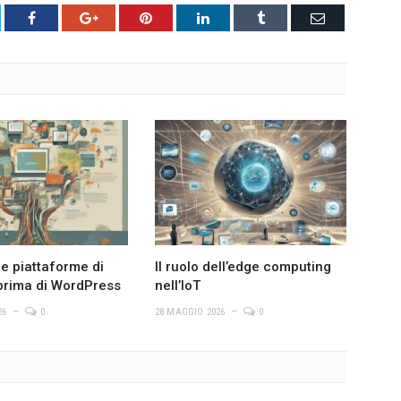
tter
Facebook
Google+
Pinterest
LinkedIn
Tumblr
Email
le piattaforme di
Il ruolo dell’edge computing
prima di WordPress
nell’IoT
26
0
28 MAGGIO 2026
0