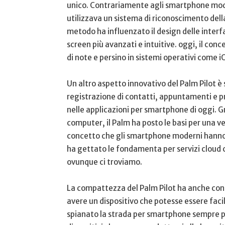
unico. Contrariamente agli smartphone moder
utilizzava un sistema di riconoscimento ‍dell
metodo ha influenzato il design delle interfa
screen più avanzati e‌ intuitive. oggi, il con
di note e ⁢persino in sistemi operativi come i
Un altro aspetto innovativo del Palm Pilot è s
registrazione di contatti, appuntamenti ​e 
nelle applicazioni per smartphone di oggi. Graz
computer, il Palm ha posto‍ le ⁣basi per una ⁢
concetto che gli smartphone moderni hanno a
ha gettato le ‌fondamenta per servizi cloud ⁤
ovunque ci troviamo.
La compattezza del Palm‌ Pilot ha anche contri
avere un dispositivo che potesse essere⁣ fac
spianato⁤ la strada per smartphone sempre più