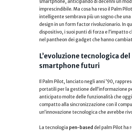
smartphone, anticipando di decenni un modo d
imprescindibile. Ma cosa ha reso il Palm ⁤Pilot
intelligente sembrava più un sogno che una r
design in⁤ un form factor rivoluzionario. In qu
dispositivo, i suoi punti di forza​ e l’impatt
nel pantheon dei‍ gadget che hanno cambiato
L’evoluzione tecnologica ⁤del 
smartphone futuri
Il Palm Pilot, lanciato negli anni⁢ ’90, rappre
⁤portatili per la gestione dell’informazione 
anticipato molte delle funzionalità che ogg
compatto alla​ sincronizzazione con il compu
⁢un’innovazione tecnologica che avrebbe rivo
La tecnologia
pen-based
del palm ‌Pilot ha r