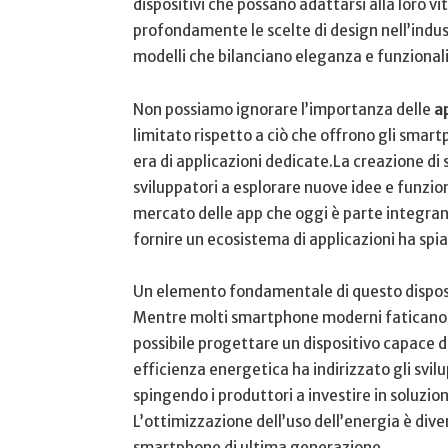
dispositivi che possano adattarsi‍ alla loro vit
profondamente le scelte di design nell’indu
modelli che bilanciano eleganza e funzionali
Non possiamo ignorare l’importanza delle
a
limitato rispetto a ciò che offrono gli smart
era di applicazioni dedicate.La creazione di 
sviluppatori a esplorare nuove idee e funzion
mercato delle app che oggi è parte integrant
fornire un ecosistema di applicazioni ha spia
Un ‍elemento fondamentale di questo disposit
Mentre molti smartphone moderni faticano ⁣
possibile progettare un ​dispositivo capace d
efficienza energetica ha indirizzato‍ gli⁣ svil
spingendo i produttori a investire in soluzioni 
L’ottimizzazione dell’uso dell’energia è div
smartphone di ultima generazione.