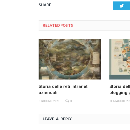
SHARE.
Twi
RELATED
POSTS
Storia delle reti intranet
Storia del
aziendali
blogging 
3 GIUGNO 2026
0
31 MAGGIO 20
LEAVE A REPLY