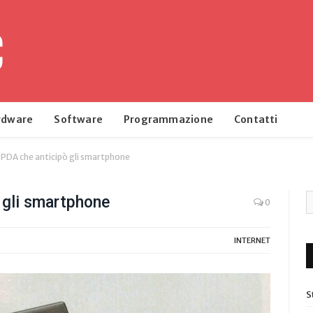
rdware
Software
Programmazione
Contatti
il PDA che anticipò gli smartphone
ò gli smartphone
0
INTERNET
S