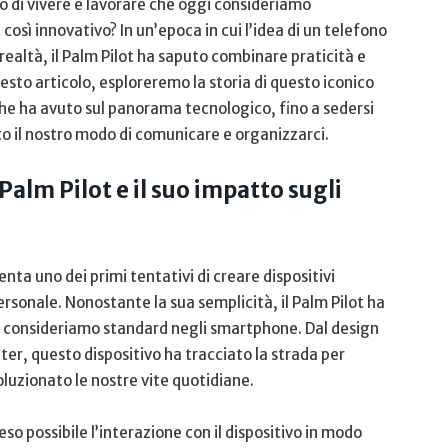
i vivere⁤ e lavorare⁣ che ⁢oggi consideriamo
 così innovativo? In un’epoca in cui l’idea di un telefono
ealtà, il Palm Pilot ha saputo combinare praticità e‍
esto articolo, esploreremo la⁤ storia di questo iconico ​
o che ha avuto sul panorama tecnologico, fino a sedersi
 il nostro modo di⁣ comunicare e organizzarci.
Palm Pilot e il suo impatto sugli
senta uno dei primi tentativi di creare dispositivi
personale. Nonostante la sua semplicità, il Palm Pilot ha
i consideriamo standard negli smartphone. Dal design
ter, questo dispositivo ha tracciato la strada per
luzionato le nostre vite quotidiane.
eso possibile l’interazione con il​ dispositivo in modo ​