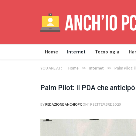
Home
Internet
Tecnologia
Ha
»
»
YOU ARE AT:
Home
Internet
Palm Pilot: 
Palm Pilot: il PDA che anticip
BY
REDAZIONE ANCHIOPC
ON
19 SETTEMBRE 2025