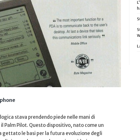
L
h
S
S
W
L
rtphone
ologica stava prendendo piede nelle mani di
 il Palm Pilot. Questo ‌dispositivo, nato come un
a gettato le basi per la futura evoluzione degli