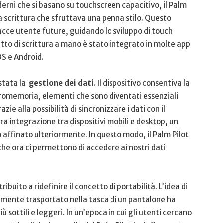
ni che si basano⁤ su touchscreen capacitivo, il Palm
a scrittura che sfruttava ‌una penna stilo. Questo
cce utente future, guidando lo ​sviluppo di touch‌
cetto di scrittura a mano è stato integrato in molte app
OS e Android.
tata la ⁣
gestione dei⁤ dati
. Il dispositivo consentiva la
promemoria, elementi che⁤ sono diventati essenziali
ie alla possibilità di sincronizzare i dati​ con il
vera integrazione tra dispositivi mobili e desktop, un
ffinato ulteriormente. In questo modo, il Palm Pilot‌
che ora ci permettono ⁤di accedere ai nostri dati
buito a ridefinire il concetto di portabilità. L’idea di
ilmente trasportato nella tasca ⁢di un pantalone ha
 sottili e leggeri. In un’epoca in cui gli utenti cercano