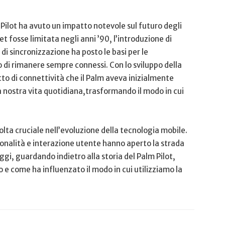
m Pilot ‍ha avuto‍ un impatto notevole sul futuro ⁤degli
 fosse limitata negli anni ’90, l’introduzione di
i di sincronizzazione ha posto le basi per le
di rimanere​ sempre connessi. Con lo sviluppo della
o di connettività che il⁤ Palm aveva inizialmente
 nostra vita quotidiana,trasformando il ‌modo⁣ in cui
olta cruciale nell’evoluzione della ‌tecnologia mobile.
zionalità e interazione utente ⁢hanno aperto la ⁢strada
i, guardando indietro alla storia del Palm‌ Pilot,
e come ha influenzato ​il modo in cui utilizziamo la‌