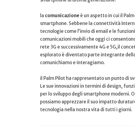
la
comunicazione
è‍ un aspetto in cui⁢ il Pal
smartphone. Sebbene la connettività Internet
tecnologie come l’invio di email e‌ le funzion
comunicazioni mobili che oggi ci consentono 
rete 3G e successivamente 4G e 5G,il concett
esplorato è diventato parte integrante della
comunichiamo e interagiamo.
il Palm Pilot​ ha rappresentato un punto di sv
Le sue ‌innovazioni in⁤ termini‍ di design, fun
per lo sviluppo degli smartphone moderni. Ogg
⁤possiamo apprezzare il suo impatto duraturo 
tecnologia nella nostra vita ​di tutti i giorni.