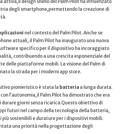
a ⁤attiva,il design snello⁢ del Palm Pilot ha influenzato
stria degli smartphone,permettendo la creazione di
tà.
pplicazioni
‍nel contesto del Palm Pilot. Anche se
phone attuali, il ‍Palm Pilot ha inaugurato una nuova
software specifico per il dispositivo‌ ha incoraggiato
alità, ⁣contribuendo a una crescita esponenziale​ del
e delle piattaforme‌ mobili. La visione del Palm di
nato la strada per i​ moderni app store.
ivo ‍pionieristico è stata la
batteria
a lunga durata.
con l’autonomia,il Palm Pilot ha dimostrato che era
i durare giorni senza ricarica.Questo obiettivo di⁣
uppi futuri⁢ nel campo della tecnologia della batteria,
​più sostenibili e durature per i dispositivi mobili.
entata una priorità nella progettazione degli