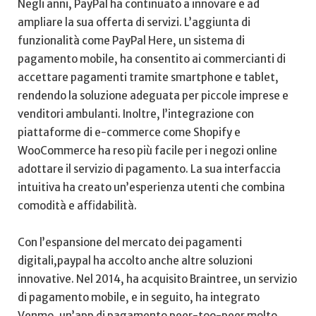
Negli anni, PayPal ha ​continuato a innovare e​ ad
⁣ampliare la⁣ sua offerta di‍ servizi. L’aggiunta di
‌funzionalità come ⁢PayPal Here, un sistema di
⁣pagamento mobile, ha consentito ai ⁢commercianti di
accettare​ pagamenti‌ tramite smartphone ​e ⁢tablet,
rendendo la soluzione adeguata per piccole imprese ‍e
venditori ambulanti. ‌Inoltre, l’integrazione‌ con
piattaforme di e-commerce ‍come Shopify e
WooCommerce ha reso più facile⁢ per i negozi online
adottare il servizio di pagamento. La sua ​interfaccia
⁣intuitiva ha creato un’esperienza utenti che⁢ combina
comodità e affidabilità.
Con l’espansione del mercato dei pagamenti
digitali,paypal ha accolto anche altre soluzioni
⁢innovative. Nel 2014, ha ​acquisito​ Braintree, un servizio
di pagamento​ mobile, e ​in seguito, ha ⁤integrato
Venmo, un’app di⁢ pagamento‌ peer-too-peer ⁣molto