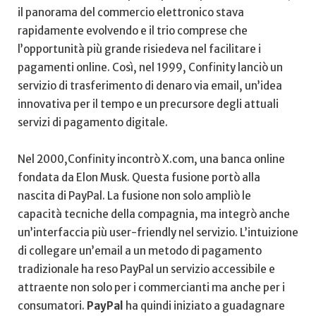
il panorama ​del commercio‌ elettronico stava
⁤rapidamente evolvendo e⁣ il trio comprese che
l’opportunità più‌ grande risiedeva⁣ nel facilitare i
pagamenti ⁢online. Così, nel ⁤1999, Confinity ⁤lanciò un
⁤servizio di ‍trasferimento di denaro​ via email,⁢ un’idea
innovativa ⁢per il tempo‍ e ​un precursore degli attuali
servizi ‌di pagamento ‌digitale.
Nel 2000,Confinity incontrò⁣ X.com, una banca online​
fondata‌ da Elon Musk. Questa‌ fusione portò⁢ alla
‍nascita di PayPal.⁤ La‌ fusione non‍ solo​ ampliò le
⁤capacità tecniche della ​compagnia, ma integrò anche⁣
un’interfaccia più user-friendly nel ⁤servizio. L’intuizione
⁣di ⁣collegare un’email a ‍un metodo di pagamento
tradizionale ha ⁣reso PayPal un servizio⁣ accessibile e
attraente non solo per i commercianti​ ma ⁢anche per ​i
consumatori.
PayPal
ha quindi iniziato ​a‌ guadagnare