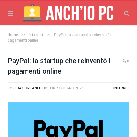
»
»
Home
Internet
PayPal: la startup che reinventò i
pagamenti online
PayPal: la startup che reinventò i
0
pagamenti online
BY
REDAZIONE ANCHIOPC
ON
27 GIUGNO 2025
INTERNET