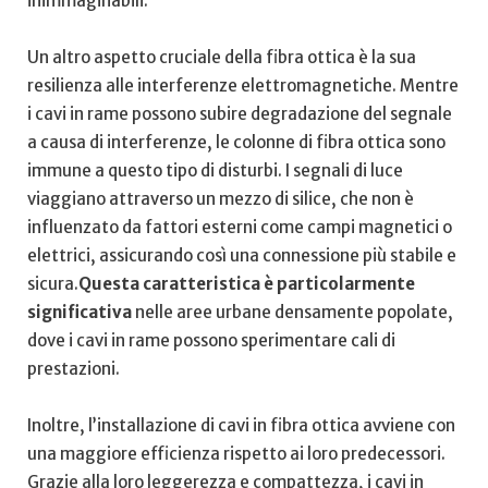
inimmaginabili.
Un​ altro ‌aspetto cruciale della fibra ottica è la sua
resilienza alle interferenze elettromagnetiche. Mentre
i⁣ cavi in rame possono subire ‌degradazione del segnale
⁢a causa di⁢ interferenze, le colonne ⁤di fibra ottica sono
immune a questo‌ tipo di disturbi. I segnali di luce
viaggiano attraverso un⁣ mezzo⁣ di silice, ​che non‍ è
⁤influenzato‍ da fattori esterni come​ campi ‍magnetici o
elettrici, assicurando⁢ così una connessione ‍più stabile⁤ e
sicura.
Questa caratteristica è particolarmente
significativa
nelle aree urbane​ densamente popolate,
dove i cavi in rame possono sperimentare cali​ di
prestazioni.
Inoltre, l’installazione di cavi in fibra⁢ ottica avviene‍ con
una ⁢maggiore‍ efficienza rispetto ai​ loro ‍predecessori.
Grazie alla loro leggerezza e ⁤compattezza, i ⁤cavi in