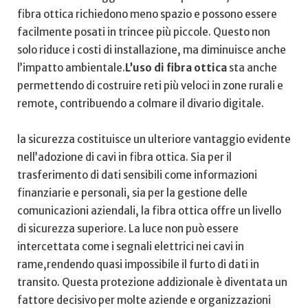
fibra ottica richiedono meno spazio e ⁢possono essere
facilmente⁣ posati⁤ in⁢ trincee più piccole. Questo non
solo ​riduce i costi​ di installazione, ma diminuisce anche
⁤l’impatto ambientale.
L’uso di ⁤fibra⁤ ottica
sta‌ anche
permettendo di ⁣costruire reti⁣ più ⁣veloci in zone rurali ⁤e
remote, contribuendo a⁢ colmare il divario digitale.
la sicurezza costituisce un ulteriore vantaggio⁣ evidente
nell’adozione di cavi in fibra⁣ ottica. Sia per il
trasferimento ⁢di dati sensibili come informazioni
⁤finanziarie ⁢e personali, sia per la⁢ gestione delle
comunicazioni aziendali, la ⁣fibra ottica offre un livello
di sicurezza superiore. La‍ luce non​ può essere
intercettata⁣ come i​ segnali‍ elettrici ‌nei cavi in
rame,rendendo‍ quasi impossibile il furto di dati in⁤
transito. Questa‌ protezione addizionale‍ è​ diventata un
fattore‌ decisivo per molte aziende e organizzazioni​