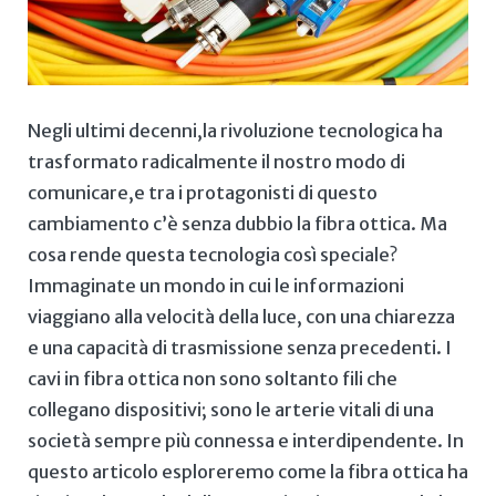
Negli ultimi‌ decenni,la rivoluzione tecnologica ha
⁣trasformato radicalmente il nostro modo di⁣
comunicare,e tra i protagonisti di questo
cambiamento c’è ⁤senza dubbio⁤ la fibra ottica. ⁤Ma
cosa ‍rende questa⁣ tecnologia‌ così speciale?
Immaginate un mondo ⁣in​ cui le informazioni⁤
viaggiano ⁢alla velocità della luce, ⁣con⁢ una chiarezza‍
e una⁢ capacità di⁢ trasmissione⁢ senza precedenti. I
cavi in‍ fibra​ ottica non⁤ sono ‌soltanto ⁤fili​ che
collegano ⁢dispositivi; sono⁢ le arterie vitali di una
società ⁤sempre più ⁤connessa ⁤e interdipendente. ⁣In⁣
questo articolo esploreremo come la fibra⁢ ottica⁣ ha⁤