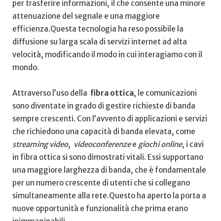
per trasferire ‍informazioni, il che ‌consente una minore
⁢attenuazione del ⁣segnale e una maggiore
efficienza.Questa tecnologia ⁤ha reso possibile la
diffusione su larga scala ‍di servizi internet ad alta
velocità,‌ modificando ‍il modo⁤ in ⁢cui ‌interagiamo con il
mondo.
Attraverso l’uso della ‍
fibra ottica
,‌ le ​comunicazioni
sono ⁣diventate in grado ​di ‌gestire ‌richieste di‍ banda
sempre crescenti. Con l’avvento di applicazioni⁤ e servizi
che richiedono ⁣una​ capacità di banda elevata,⁣ come
streaming video
, ​
videoconferenze
⁢e
giochi online
, i⁢ cavi
in fibra ottica si sono dimostrati⁢ vitali. Essi supportano
una maggiore larghezza di banda, che è​ fondamentale
per un numero crescente di⁤ utenti che si⁤ collegano‍
simultaneamente⁢ alla rete.Questo ha aperto⁣ la porta a
nuove opportunità e funzionalità ‌che prima erano