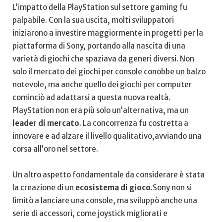
L’impatto della‌ PlayStation‍ sul settore gaming fu
palpabile. Con la sua uscita, molti sviluppatori
iniziarono a⁢ investire maggiormente in progetti per la
piattaforma ‌di‍ Sony, portando alla ⁢nascita di una
varietà di ‌giochi che spaziava da generi⁣ diversi. Non
solo‍ il mercato dei giochi ⁣per console conobbe un balzo
notevole,⁤ ma anche⁤ quello dei giochi per computer
⁢cominciò ad adattarsi a questa nuova realtà.
PlayStation non era⁢ più solo un’alternativa, ma un
leader di ⁢mercato
.⁤ La concorrenza fu costretta a​
innovare e ad alzare il livello qualitativo,avviando una
corsa all’oro ⁤nel settore.
Un altro aspetto ⁢fondamentale da considerare è stata
la creazione di un
ecosistema‌ di gioco
.Sony non si
limitò a ‍lanciare una ⁣console, ma sviluppò ⁣anche⁢ una
serie⁣ di accessori, come ‍joystick⁤ migliorati ‍e