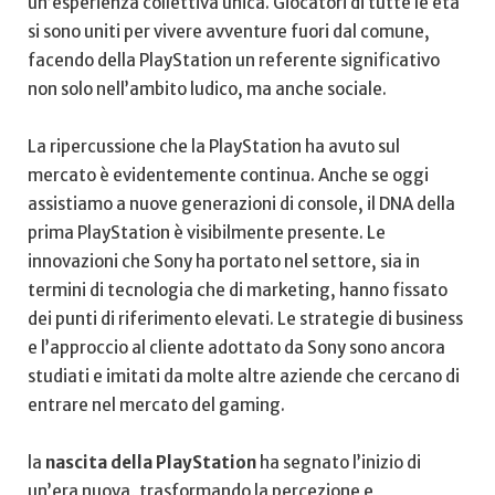
un’esperienza ​collettiva unica. ‌Giocatori di ‌tutte le ​età
si sono⁢ uniti ‍per vivere avventure fuori dal comune,
facendo della ⁢PlayStation un referente significativo
non ​solo nell’ambito ludico, ma ​anche sociale.
La ⁤ripercussione ‌che la PlayStation ha avuto sul
mercato è evidentemente continua.​ Anche ⁣se oggi
assistiamo a nuove generazioni di console, il DNA della
prima PlayStation⁢ è visibilmente presente. Le
‌innovazioni che Sony ha portato nel ⁢settore, sia⁤ in
termini ‍di ⁣tecnologia che di⁣ marketing, hanno‌ fissato
dei punti di riferimento⁤ elevati. Le strategie‍ di business
e ‍l’approccio ​al cliente adottato da Sony⁤ sono ancora
⁢studiati e imitati da molte ⁢altre‍ aziende che cercano di
entrare nel mercato del gaming.
la
nascita della PlayStation
ha‍ segnato ‌l’inizio di
‍un’era nuova, trasformando la percezione e