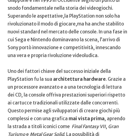
Giappone e nel
1995
in Occidente segnò un punto⁤ di
⁢snodo fondamentale ​nella storia dei videogiochi.
Superando le aspettative,la PlayStation non​ solo ha‌
rivoluzionato il‌ modo di giocare,ma ‌ha anche‌ stabilito⁢
nuovi standard nel mercato delle⁤ console. In una fase in
⁤cui Sega‍ e​ Nintendo dominavano la ‍scena, l’arrivo⁣ di
Sony⁣ portò ⁤innovazione e competitività, innescando
una vera e ⁣propria rivoluzione videoludica.
Uno ‌dei fattori chiave del ⁣successo iniziale della
PlayStation ⁣fu ‌la ‍sua
architettura hardware
.⁢ Grazie a
un processore avanzato e ‌a una tecnologia​ di lettura
dei CD, la console offriva prestazioni⁣ superiori rispetto
ai cartucce ⁤tradizionali ‍utilizzate dalle concorrenti.
Questo ⁣permise agli sviluppatori⁣ di creare giochi più
‍complessi e con una grafica
mai vista prima
,‌ aprendo
la strada⁢ a ​titoli iconici ⁣come ⁣
Final Fantasy VII
,
Gran
Turismo
e
Metal ‍Gear Solid
.​ La possibilità di