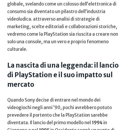
globale, svelando come un colosso⁢ dell’elettronica⁣ di
consumo sia diventato un pilastro dell’industria
videoludica. ⁣attraverso analisi di⁢ strategie di
marketing, ​scelte editoriali e collaborazioni storiche,
vedremo​ come‍ la‍ PlayStation sia riuscita‌ a creare ⁢non
⁢solo una console, ma un vero e⁢ proprio fenomeno
culturale.
La nascita di una⁣ leggenda: il lancio
di PlayStation e il suo ‌impatto ‌sul⁢
mercato
Quando Sony decise ⁤di entrare nel mondo ⁣dei​
videogiochi negli ‍anni ’90, pochi avrebbero ​potuto
‌prevedere​ il portento che la ​PlayStation sarebbe ​
diventata. ⁣Il lancio del⁣ primo‌ modello nel
1994
in