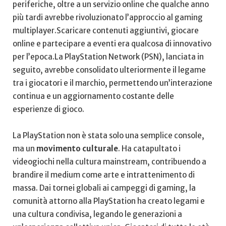
periferiche, oltre a ⁢un servizio online ⁤che​ qualche anno
più tardi avrebbe ⁣rivoluzionato l’approccio al gaming
multiplayer.Scaricare contenuti aggiuntivi, giocare
‍online e‌ partecipare a eventi ⁣era qualcosa di​ innovativo
per l’epoca.La PlayStation Network (PSN), lanciata in
seguito, ​avrebbe consolidato ulteriormente il legame
‌tra‍ i giocatori e il ​marchio, permettendo un’interazione
continua e un aggiornamento costante delle
esperienze ⁣di⁣ gioco.
La PlayStation ⁢non è stata solo una semplice console, ​
ma ⁢un
movimento‍ culturale
. ⁢Ha catapultato i
videogiochi nella cultura mainstream, contribuendo ​a
brandire il medium‌ come arte e ⁢intrattenimento di
massa. Dai ​tornei globali ai campeggi di gaming, la
comunità attorno alla PlayStation ‌ha‍ creato legami e
una cultura condivisa, legando ⁣le ​generazioni ​a