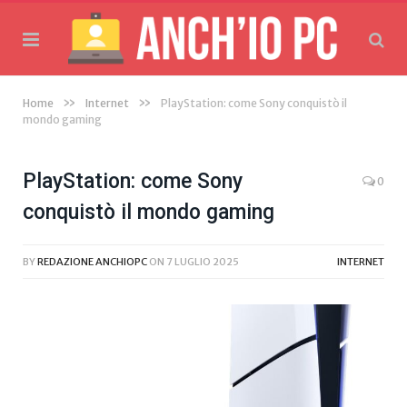
»
»
Home
Internet
PlayStation: come Sony conquistò il
mondo gaming
PlayStation: come Sony
0
conquistò il mondo gaming
BY
REDAZIONE ANCHIOPC
ON
7 LUGLIO 2025
INTERNET